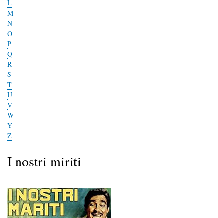
L
M
N
O
P
Q
R
S
T
U
V
W
Y
Z
I nostri miriti