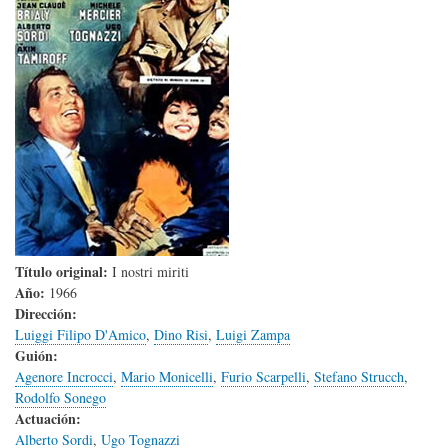
Título original:
I nostri miriti
Año:
1966
Dirección:
Luiggi Filipo D'Amico
,
Dino Risi
,
Luigi Zampa
Guión:
Agenore Incrocci
,
Mario Monicelli
,
Furio Scarpelli
,
Stefano Strucch
,
Rodolfo Sonego
Actuación:
Alberto Sordi
,
Ugo Tognazzi