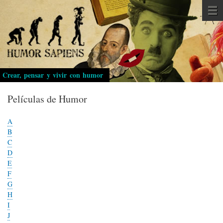
Pasar
al
contenido
principal
Crear, pensar y vivir con humor
Películas de Humor
A
B
C
D
E
F
G
H
I
J