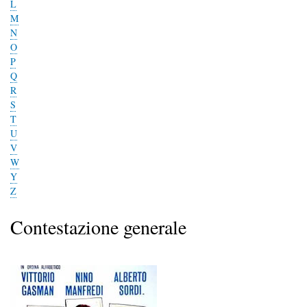
L
M
N
O
P
Q
R
S
T
U
V
W
Y
Z
Contestazione generale