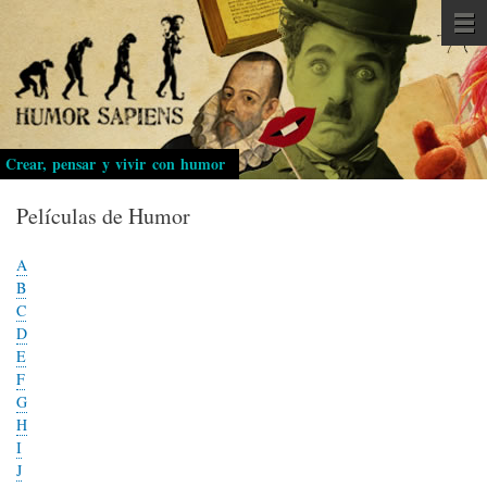
Pasar
al
contenido
principal
Crear, pensar y vivir con humor
Películas de Humor
A
B
C
D
E
F
G
H
I
J