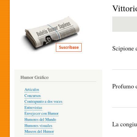
I
Vittor
T
E
Scipione d
R
Humor Gráfico
A
Profumo 
Artículos
Concursos
T
Contrapunto a dos voces
Entrevistas
Envejecer con Humor
Humores del Mundo
U
La congiu
Humores visuales
Museos del Humor