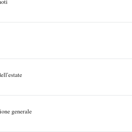
noti
S
D
R
A
A
B
P
D
I
I
S
B
ell'estate
E
A
L
N
L
I
ione generale
S
Ó
O