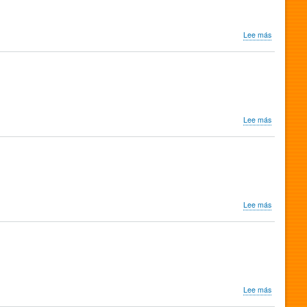
sobre
Lee más
I
soliti
ignoti
sobre
Lee más
I
mostri
sobre
Lee más
Frenesia
dell'estate
sobre
Lee más
Contestazi