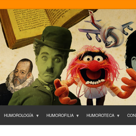
Pasar
al
contenido
principal
HUMOROLOGÍA
HUMOROFILIA
HUMOROTECA
CON
T
O
P