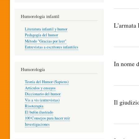
R
Humorología infantil
L'armata 
A
Literatura infantil y humor
Pedagogía del humor
Método "Gracias por leer"
I
Entrevistas a escritores infantiles
In nome d
N
Humorología
Teoría del Humor (Sapiens)
F
Artículos y ensayos
Diccionario del humor
Vis a vis (entrevistas)
Il giudizi
A
Risoterapia
El bufón ilustrado
100 Consejos para hacer reír
Investigaciones
N