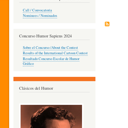
O
Call / Convocatoria
Paginación
Nominees / Nominados
R
Concurso Humor Sapiens 2024
P
Sobre el Concurso /About the Contest
Results of the International Cartoon Contest
Resultado Concurso Escolar de Humor
E
Gráfico
D
Clásicos del Humor
A
G