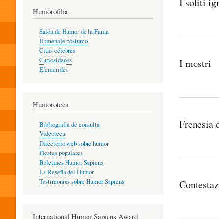
I soliti ig
T
Humorofilia
Salón de Humor de la Fama
Homenaje póstumo
I
Citas célebres
Curiosidades
I mostri
Efemérides
L
Humoroteca
Y
Frenesia d
Bibliografía de consulta
Videoteca
H
Directorio web sobre humor
Fiestas populares
Boletines Humor Sapiens
U
La Reseña del Humor
Testimonios sobre Humor Sapiens
Contestaz
M
International Humor Sapiens Award