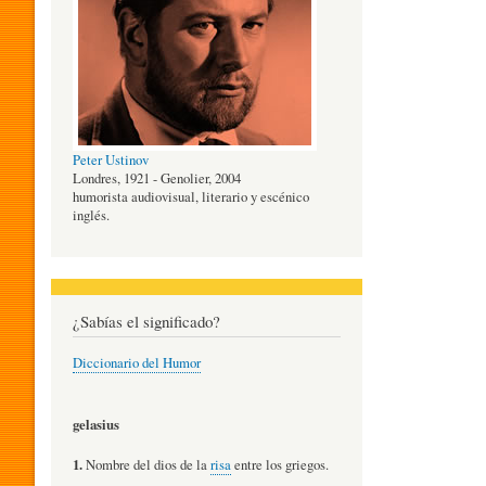
O
G
Peter Ustinov
Í
Londres, 1921 - Genolier, 2004
humorista audiovisual, literario y escénico
inglés.
A
D
¿Sabías el significado?
Diccionario del Humor
E
gelasius
L
1.
Nombre del dios de la
risa
entre los griegos.