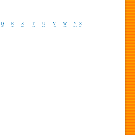
Q
R
S
T
U
V
W
Y
Z