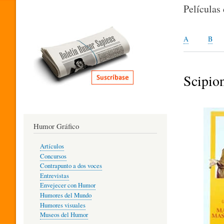
I
Películas
T
A
B
E
Scipion
R
Humor Gráfico
A
Artículos
Concursos
T
Contrapunto a dos voces
Entrevistas
Envejecer con Humor
Humores del Mundo
U
Humores visuales
Museos del Humor