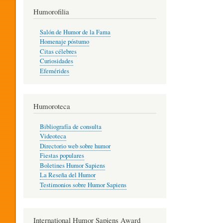
T
Humorofilia
Salón de Humor de la Fama
Homenaje póstumo
I
Citas célebres
Curiosidades
Efemérides
L
Humoroteca
Y
Bibliografía de consulta
Videoteca
H
Directorio web sobre humor
Fiestas populares
Boletines Humor Sapiens
U
La Reseña del Humor
Testimonios sobre Humor Sapiens
M
International Humor Sapiens Award