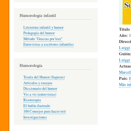
R
Humorología infantil
A
Literatura infantil y humor
Título 
Pedagogía del humor
Año:
1
Método "Gracias por leer"
Direcc
I
Entrevistas a escritores infantiles
Luiggi
Guión
Luiggi
N
Humorología
Actuac
Marcel
Teoría del Humor (Sapiens)
País:
I
F
Artículos y ensayos
Más in
Diccionario del humor
Vis a vis (entrevistas)
A
Risoterapia
El bufón ilustrado
100 Consejos para hacer reír
Investigaciones
N