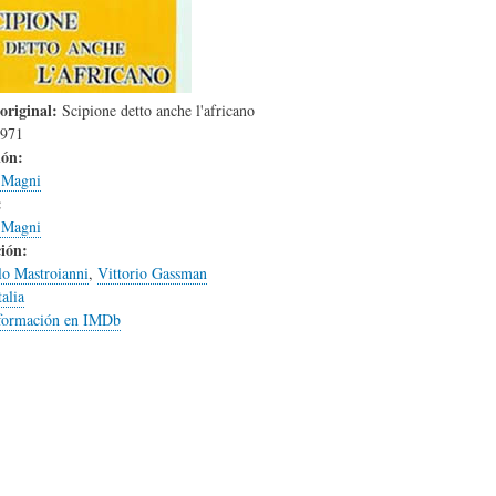
L
A
S
H
C
D
original:
Scipione detto anche l'africano
971
ión:
U
T
E
 Magni
:
 Magni
M
U
H
ión:
lo Mastroianni
,
Vittorio Gassman
talia
O
A
U
formación en IMDb
R
L
M
(
I
O