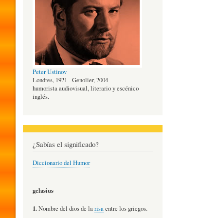
O
G
Peter Ustinov
Í
Londres, 1921 - Genolier, 2004
humorista audiovisual, literario y escénico
inglés.
A
D
¿Sabías el significado?
Diccionario del Humor
E
gelasius
L
1.
Nombre del dios de la
risa
entre los griegos.