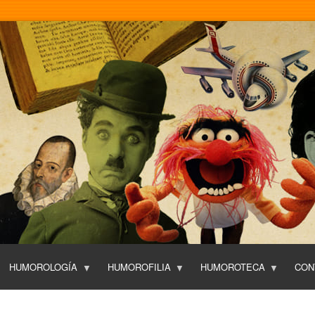
Pasar
al
contenido
principal
HUMOROLOGÍA
HUMOROFILIA
HUMOROTECA
CON
T
O
P