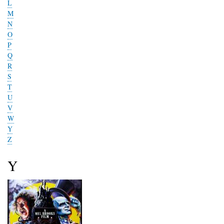
L
M
N
O
P
Q
R
S
T
U
V
W
Y
Z
Y