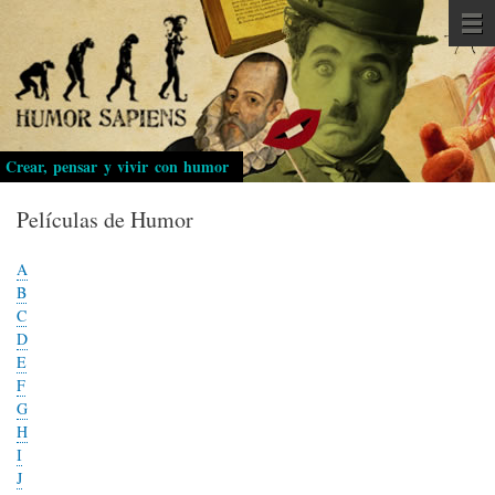
Pasar
al
contenido
principal
Crear, pensar y vivir con humor
Películas de Humor
A
B
C
D
E
F
G
H
I
J