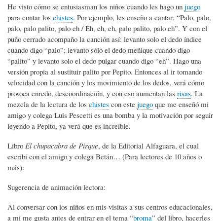
He visto cómo se entusiasman los niños cuando les hago un
juego
para contar los
chistes
. Por ejemplo, les enseño a cantar: “Palo, palo,
palo, palo palito, palo eh / Eh, eh, eh, palo palito, palo eh”. Y con el
puño cerrado acompaño la canción así: levanto solo el dedo índice
cuando digo “palo”; levanto sólo el dedo meñique cuando digo
“palito” y levanto solo el dedo pulgar cuando digo “eh”. Hago una
versión propia al sustituir palito por Pepito. Entonces al ir tomando
velocidad con la canción y los movimiento de los dedos, verá cómo
provoca enredo, descoordinación, y con eso aumentan las
risas
. La
mezcla de la lectura de los
chistes
con este
juego
que me enseñó mi
amigo y colega Luis Pescetti es una bomba y la motivación por seguir
leyendo a Pepito, ya verá que es increíble.
Libro
El chupacabra de Pirque
, de la Editorial Alfaguara, el cual
escribí con el amigo y colega Betán… (Para lectores de 10 años o
más):
Sugerencia de animación lectora:
Al conversar con los niños en mis visitas a sus centros educacionales,
a mi me gusta antes de entrar en el tema “
broma
” del libro, hacerles