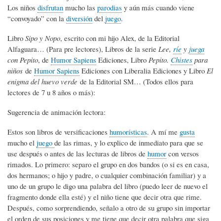
Los niños
disfrutan
mucho las
parodias
y aún más cuando viene
“convoyado” con la
diversión
del
juego
.
Libro
Sipo y Nopo
, escrito con mi hijo Alex, de la Editorial
Alfaguara… (Para pre lectores), Libros de la serie
Lee,
ríe
y
juega
con Pepito
, de
Humor Sapiens
Ediciones, Libro
Pepito.
Chistes
para
niños
de
Humor Sapiens
Ediciones con Liberalia Ediciones y Libro
El
enigma del huevo verde
de la Editorial SM… (Todos ellos para
lectores de 7 u 8 años o más):
Sugerencia de animación lectora:
Estos son libros de versificaciones
humorísticas
. A mí me
gusta
mucho el
juego
de las rimas, y lo explico de inmediato para que se
use después o antes de las lecturas de libros de
humor
con versos
rimados. Lo primero: separo el grupo en dos bandos (o si es en casa,
dos hermanos; o hijo y padre, o cualquier combinación familiar) y a
uno de un grupo le digo una palabra del libro (puedo leer de nuevo el
fragmento donde ella esté) y el niño tiene que decir otra que rime.
Después, como sorprendiendo, señalo a otro de su grupo sin importar
el orden de sus posiciones y me tiene que decir otra palabra que siga