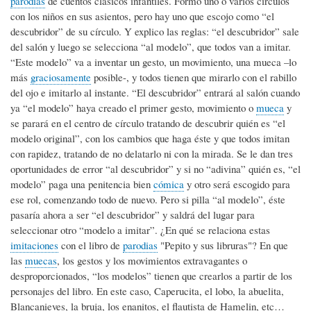
parodias
de cuentos clásicos infantiles. Formo uno o varios círculos
con los niños en sus asientos, pero hay uno que escojo como “el
descubridor” de su círculo. Y explico las reglas: “el descubridor” sale
del salón y luego se selecciona “al modelo”, que todos van a imitar.
“Este modelo” va a inventar un gesto, un movimiento, una mueca –lo
más
graciosamente
posible-, y todos tienen que mirarlo con el rabillo
del ojo e imitarlo al instante. “El descubridor” entrará al salón cuando
ya “el modelo” haya creado el primer gesto, movimiento o
mueca
y
se parará en el centro de círculo tratando de descubrir quién es “el
modelo original”, con los cambios que haga éste y que todos imitan
con rapidez, tratando de no delatarlo ni con la mirada. Se le dan tres
oportunidades de error “al descubridor” y si no “adivina” quién es, “el
modelo” paga una penitencia bien
cómica
y otro será escogido para
ese rol, comenzando todo de nuevo. Pero si pilla “al modelo”, éste
pasaría ahora a ser “el descubridor” y saldrá del lugar para
seleccionar otro “modelo a imitar”. ¿En qué se relaciona estas
imitaciones
con el libro de
parodias
"Pepito y sus libruras"? En que
las
muecas
, los gestos y los movimientos extravagantes o
desproporcionados, “los modelos” tienen que crearlos a partir de los
personajes del libro. En este caso, Caperucita, el lobo, la abuelita,
Blancanieves, la bruja, los enanitos, el flautista de Hamelin, etc…