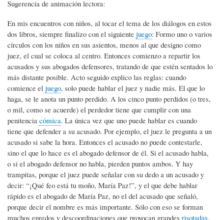
Sugerencia de animación lectora:
En mis encuentros con niños, al tocar el tema de los diálogos en estos
dos libros, siempre finalizo con el siguiente
juego
: Formo uno o varios
círculos con los niños en sus asientos, menos al que designo como
juez, el cual se coloca al centro. Entonces comienzo a repartir los
acusados y sus abogados defensores, tratando de que estén sentados lo
más distante posible. Acto seguido explico las reglas: cuando
comience el
juego
, solo puede hablar el juez y nadie más. El que lo
haga, se le anota un punto perdido. A los cinco punto perdidos (o tres,
o mil, como se acuerde) el perdedor tiene que cumplir con una
penitencia
cómica
. La única vez que uno puede hablar es cuando
tiene que defender a su acusado. Por ejemplo, el juez le pregunta a un
acusado si sabe la hora. Entonces el acusado no puede contestarle,
sino el que lo hace es el abogado defensor de él. Si el acusado habla,
o si el abogado defensor no habla, pierden puntos ambos. Y hay
trampitas, porque el juez puede señalar con su dedo a un acusado y
decir: “¡Qué feo está tu moño, María Paz!”, y el que debe hablar
rápido es el abogado de María Paz, no el del acusado que señaló,
porque decir el nombre es más importante. Sólo con eso se forman
muchos enredos y descoordinaciones que provocan grandes
risotadas
.