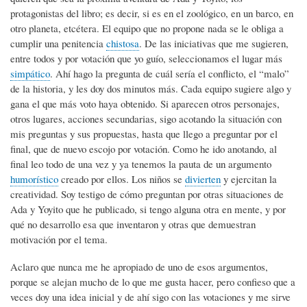
protagonistas del libro; es decir, si es en el zoológico, en un barco, en
otro planeta, etcétera. El equipo que no propone nada se le obliga a
cumplir una penitencia
chistosa
. De las iniciativas que me sugieren,
entre todos y por votación que yo guío, seleccionamos el lugar más
simpático
. Ahí hago la pregunta de cuál sería el conflicto, el “malo”
de la historia, y les doy dos minutos más. Cada equipo sugiere algo y
gana el que más voto haya obtenido. Si aparecen otros personajes,
otros lugares, acciones secundarias, sigo acotando la situación con
mis preguntas y sus propuestas, hasta que llego a preguntar por el
final, que de nuevo escojo por votación. Como he ido anotando, al
final leo todo de una vez y ya tenemos la pauta de un argumento
humorístico
creado por ellos. Los niños se
divierten
y ejercitan la
creatividad. Soy testigo de cómo preguntan por otras situaciones de
Ada y Yoyito que he publicado, si tengo alguna otra en mente, y por
qué no desarrollo esa que inventaron y otras que demuestran
motivación por el tema.
Aclaro que nunca me he apropiado de uno de esos argumentos,
porque se alejan mucho de lo que me gusta hacer, pero confieso que a
veces doy una idea inicial y de ahí sigo con las votaciones y me sirve