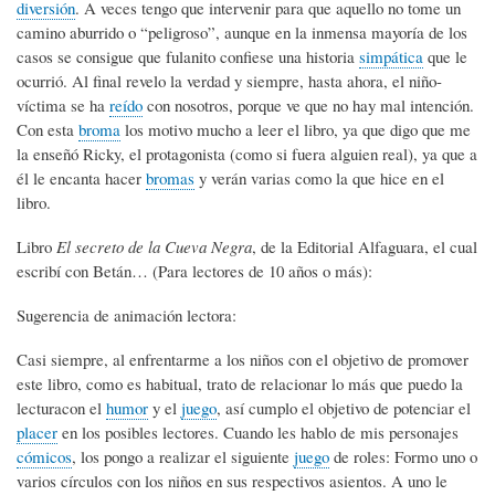
diversión
. A veces tengo que intervenir para que aquello no tome un
camino aburrido o “peligroso”, aunque en la inmensa mayoría de los
casos se consigue que fulanito confiese una historia
simpática
que le
ocurrió. Al final revelo la verdad y siempre, hasta ahora, el niño-
víctima se ha
reído
con nosotros, porque ve que no hay mal intención.
Con esta
broma
los motivo mucho a leer el libro, ya que digo que me
la enseñó Ricky, el protagonista (como si fuera alguien real), ya que a
él le encanta hacer
bromas
y verán varias como la que hice en el
libro.
Libro
El secreto de la Cueva Negra
, de la Editorial Alfaguara, el cual
escribí con Betán… (Para lectores de 10 años o más):
Sugerencia de animación lectora:
Casi siempre, al enfrentarme a los niños con el objetivo de promover
este libro, como es habitual, trato de relacionar lo más que puedo la
lecturacon el
humor
y el
juego
, así cumplo el objetivo de potenciar el
placer
en los posibles lectores. Cuando les hablo de mis personajes
cómicos
, los pongo a realizar el siguiente
juego
de roles: Formo uno o
varios círculos con los niños en sus respectivos asientos. A uno le