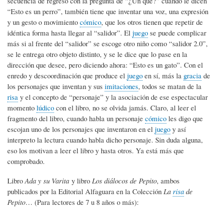
secuencia de regreso con la pregunta de “¿Un qué?” cuando le dicen
“Esto es un perro”, también tiene que inventar una voz, una expresión
y un gesto o movimiento
cómico
, que los otros tienen que repetir de
idéntica forma hasta llegar al “salidor”. El
juego
se puede complicar
más si al frente del “salidor” se escoge otro niño como “salidor 2.0”,
se le entrega otro objeto distinto, y se le dice que lo pase en la
dirección que desee, pero diciendo ahora: “Esto es un gato”. Con el
enredo y descoordinación que produce el
juego
en sí, más la
gracia
de
los personajes que inventan y sus
imitaciones
, todos se matan de la
risa
y el concepto de “personaje” y la asociación de ese espectacular
momento
lúdico
con el libro, no se olvida jamás. Claro, al leer el
fragmento del libro, cuando habla un personaje
cómico
les digo que
escojan uno de los personajes que inventaron en el
juego
y así
interpreto la lectura cuando habla dicho personaje. Sin duda alguna,
eso los motivan a leer el libro y hasta otros. Ya está más que
comprobado.
Libro
Ada y su Varita
y libro
Los diálocos de Pepito
, ambos
publicados por la Editorial Alfaguara en la Colección
La
risa
de
Pepito
… (Para lectores de 7 u 8 años o más):