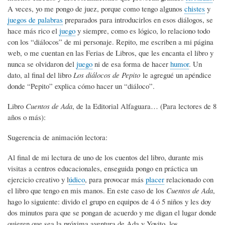
A veces, yo me pongo de juez, porque como tengo algunos
chistes
y
juegos de palabras
preparados para introducirlos en esos diálogos, se
hace más rico el
juego
y siempre, como es lógico, lo relaciono todo
con los “diálocos” de mi personaje. Repito, me escriben a mi página
web, o me cuentan en las Ferias de Libros, que les encanta el libro y
nunca se olvidaron del
juego
ni de esa forma de hacer
humor
. Un
dato, al final del libro
Los diálocos de Pepito
le agregué un apéndice
donde “Pepito” explica cómo hacer un “diáloco”.
Libro
Cuentos de Ada
, de la Editorial Alfaguara… (Para lectores de 8
años o más):
Sugerencia de animación lectora:
Al final de mi lectura de uno de los cuentos del libro, durante mis
visitas a centros educacionales, enseguida pongo en práctica un
ejercicio creativo y l
údico
, para provocar más
placer
relacionado con
el libro que tengo en mis manos. En este caso de los
Cuentos de Ada
,
hago lo siguiente: divido el grupo en equipos de 4 ó 5 niños y les doy
dos minutos para que se pongan de acuerdo y me digan el lugar donde
quieren que sea la próxima aventura de Ada y Yoyito, los