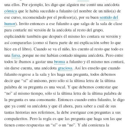
una ellos. Por ejemplo, les digo que alguien me contó una anécdota
cómica
que le había sucedido a fulanito (el nombre de un niño(a) de
ese curso, recomendado por el profesor(a), por su buen
sentido del
humor
). Invito entonces a ese fulanito a que salga de la sala de clase
para contarle mi versión de la anécdota al resto del grupo,
explicándole también que después él mismo les contara su versión y
así compararlas (como si fuera parte de mi explicación sobre lo que
hice en el libro). Cuando se va el niño, les cuento al resto que todo es
una
farsa
, porque no me habían contado ninguna anécdota. Pero entre
todos le íbamos a gastar una
broma
a fulanito y él mismo nos contará,
sin darse cuenta, una anécdota
graciosa
. Así les enseño que cuando
fulanito regrese a la sala y les haga una pregunta, todos debemos
decir que “sí” al unísono, pero sólo si la última letra de la última
palabra de su pregunta es una vocal. Y que debemos contestar que
“no” al mismo tiempo, sólo si la última letra de la última palabra de
la pregunta es una consonante. Entonces cuando entra fulanito, le digo
que ya conté su anécdota y que él ahora, para saber a cuál de sus
tantas historias nos referimos, la debe averiguar con preguntas a sus
compañeritos. Pero la regla es que las pregunta que haga son las que
tienen como respuestas un “sí” o un “no”. Y ahí comienza la