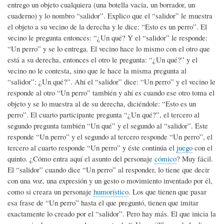
entrego un objeto cualquiera (una botella vacía, un borrador, un
cuaderno) y lo nombro “salidor”. Explico que el “salidor” le muestra
el objeto a su vecino de la derecha y le dice: “Esto es un perro”. El
vecino le pregunta entonces: “¿Un qué? Y el “salidor” le responde:
“Un perro” y se lo entrega. El vecino hace lo mismo con el otro que
está a su derecha, entonces el otro le pregunta: “¿Un qué?” y el
vecino no le contesta, sino que le hace la misma pregunta al
“salidor”: ¿Un qué?”. Ahí el “salidor” dice: “Un perro” y el vecino le
responde al otro “Un perro” también y ahí es cuando ese otro toma el
objeto y se lo muestra al de su derecha, diciéndole: “Esto es un
perro”. El cuarto participante pregunta “¿Un qué?”, el tercero al
segundo pregunta también “Un qué” y el segundo al “salidor”. Este
responde “Un perro” y el segundo al tercero responde “Un perro”, el
tercero al cuarto responde “Un perro” y éste continúa el
juego
con el
quinto. ¿Cómo entra aquí el asunto del personaje
cómico
? Muy fácil.
El “salidor” cuando dice “Un perro” al responder, lo tiene que decir
con una voz, una expresión y un gesto o movimiento inventado por él,
como si creara un personaje
humorístico
. Los que tienen que pasar
esa frase de “Un perro” hasta el que preguntó, tienen que imitar
exactamente lo creado por el “salidor”. Pero hay más. El que inicia la