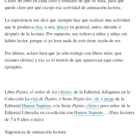
Citaré un libro en cada caso y señalaré de qué se trata, para que
quede claro por qué escojo esa actividad de animación lectora.
La experiencia me dice que siempre hay que realizar una actividad
que le produzca
risa
, o sea,
placer
en general, antes, durante o
después de la lectura. Por supuesto, me refiero a niños y niñas sin
hábito lector, porque si ya leen nada de esto tiene razón de ser.
Por último, aclaro bien que yo sólo trabajo con libros míos (por
razones obvias) y ese es el motivo de que aparezcan aquí como
ejemplos.
Libro
Pepito, el señor de los
chistes
, de la Editorial Alfaguara en la
Colección
La
risa
de Pepito
, o Serie
Pepito lee,
ríe
y
juega
de la
Editorial
Humor Sapiens
, o la Serie
Pepito,
chistes
para niños
de la
Editorial Liberalia en co-edición con
Humor Sapiens
… (Para lectores
de 7 u 8 años o más):
Sugerencia de animación lectora: