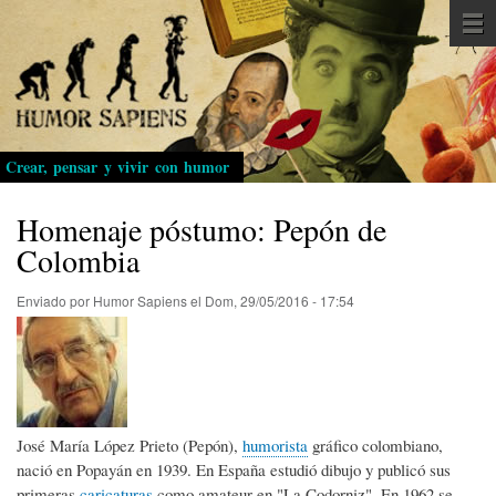
Pasar
al
contenido
principal
Crear, pensar y vivir con humor
Homenaje póstumo: Pepón de
Colombia
Enviado por
Humor Sapiens
el
Dom, 29/05/2016 - 17:54
José María López Prieto (Pepón),
humorista
gráfico colombiano,
nació en Popayán en 1939. En España estudió dibujo y publicó sus
primeras
caricaturas
como amateur en "La Codorniz". En 1962 se