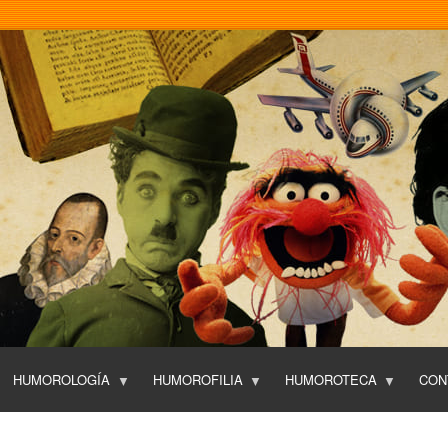
Pasar
al
contenido
principal
HUMOROLOGÍA
HUMOROFILIA
HUMOROTECA
CON
T
O
P