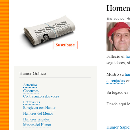
I
Homena
Enviado por
H
T
E
Falleció el
hu
R
seguidores, s
Humor Gráfico
Mostró su
hu
A
carcajadas
en
Artículos
Concursos
Su legado es 
T
Contrapunto a dos voces
Entrevistas
Desde aquí le
Envejecer con Humor
Humores del Mundo
U
Humores visuales
Museos del Humor
Humor Sapie