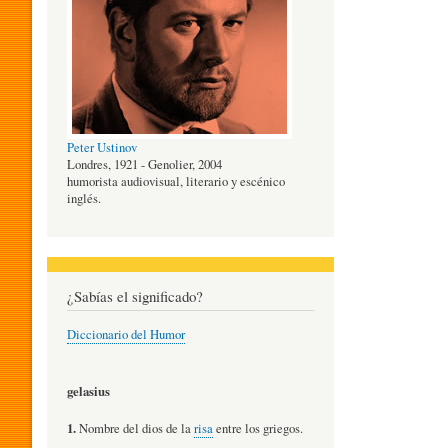
O
G
Peter Ustinov
Í
Londres, 1921 - Genolier, 2004
humorista audiovisual, literario y escénico
inglés.
A
D
¿Sabías el significado?
Diccionario del Humor
E
gelasius
L
1.
Nombre del dios de la
risa
entre los griegos.