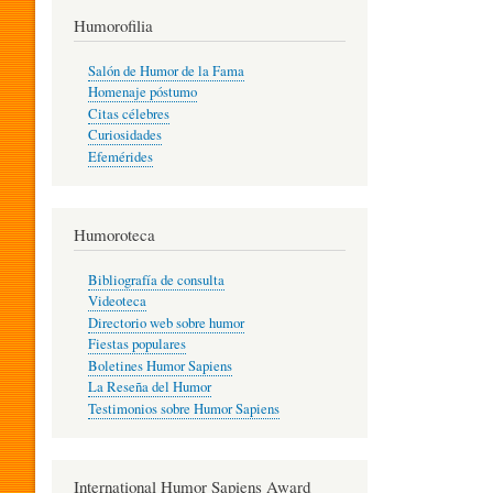
T
Humorofilia
Salón de Humor de la Fama
Homenaje póstumo
I
Citas célebres
Curiosidades
Efemérides
L
Humoroteca
Y
Bibliografía de consulta
Videoteca
H
Directorio web sobre humor
Fiestas populares
Boletines Humor Sapiens
U
La Reseña del Humor
Testimonios sobre Humor Sapiens
M
International Humor Sapiens Award