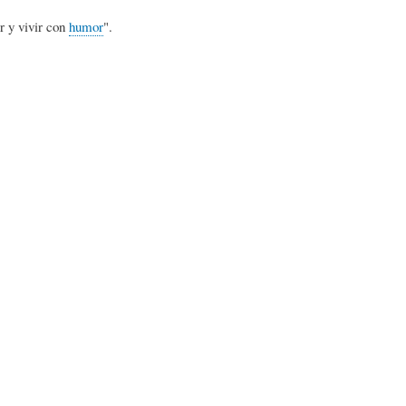
L
A
S
r y vivir con
humor
".
H
C
D
U
T
E
M
U
H
O
A
U
R
L
M
(
I
O