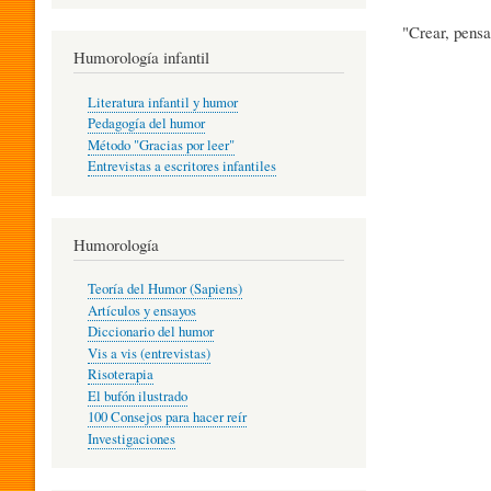
R
"Crear, pensa
Humorología infantil
A
Literatura infantil y humor
Pedagogía del humor
Método "Gracias por leer"
I
Entrevistas a escritores infantiles
N
Humorología
Teoría del Humor (Sapiens)
F
Artículos y ensayos
Diccionario del humor
Vis a vis (entrevistas)
A
Risoterapia
El bufón ilustrado
100 Consejos para hacer reír
Investigaciones
N