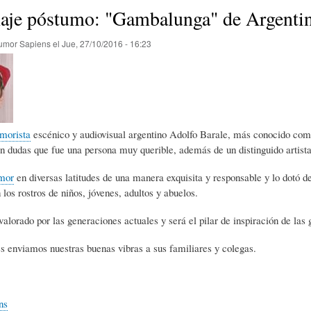
E
P
E
je póstumo: "Gambalunga" de Argenti
umor Sapiens
el
Jue, 27/10/2016 - 16:23
O
I
L
R
N
Í
morista
escénico y audiovisual argentino Adolfo Barale, más conocido com
Í
I
C
in dudas que fue una persona muy querible, además de un distinguido artista
mor
en diversas latitudes de una manera exquisita y responsable y lo dotó 
A
Ó
U
 los rostros de niños, jóvenes, adultos y abuelos.
valorado por las generaciones actuales y será el pilar de inspiración de las 
D
N
L
s enviamos nuestras buenas vibras a sus familiares y colegas.
E
Y
A
ns