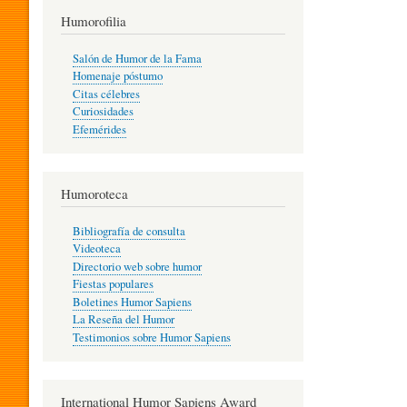
T
Humorofilia
Salón de Humor de la Fama
Homenaje póstumo
I
Citas célebres
Curiosidades
Efemérides
L
Humoroteca
Y
Bibliografía de consulta
Videoteca
H
Directorio web sobre humor
Fiestas populares
Boletines Humor Sapiens
U
La Reseña del Humor
Testimonios sobre Humor Sapiens
M
International Humor Sapiens Award