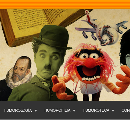
Pasar
al
contenido
principal
HUMOROLOGÍA
HUMOROFILIA
HUMOROTECA
CON
T
O
P