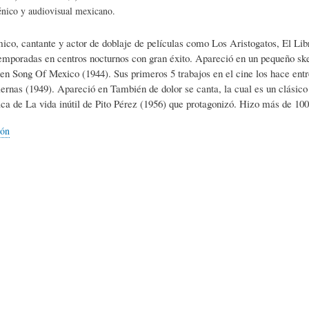
L
A
S
énico y audiovisual mexicano.
ico, cantante y actor de doblaje de películas como Los Aristogatos, El Lib
H
C
D
emporadas en centros nocturnos con gran éxito. Apareció en un pequeño ske
 en Song Of Mexico (1944). Sus primeros 5 trabajos en el cine los hace entre
iernas (1949). Apareció en También de dolor se canta, la cual es un clási
U
T
E
ca de La vida inútil de Pito Pérez (1956) que protagonizó. Hizo más de 100
ión
M
U
H
O
A
U
R
L
M
(
I
O