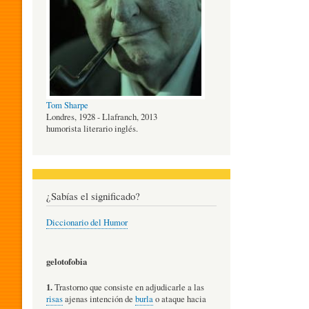
O
G
Tom Sharpe
Í
Londres, 1928 - Llafranch, 2013
humorista literario inglés.
A
¿Sabías el significado?
D
Diccionario del Humor
E
gelotofobia
1.
Trastorno que consiste en adjudicarle a las
L
risas
ajenas intención de
burla
o ataque hacia