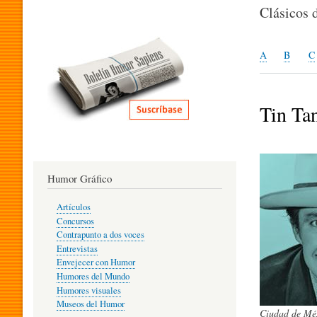
I
Clásicos 
T
A
B
C
E
Tin Ta
R
Humor Gráfico
A
Artículos
Concursos
T
Contrapunto a dos voces
Entrevistas
Envejecer con Humor
Humores del Mundo
U
Humores visuales
Museos del Humor
Ciudad de Méx