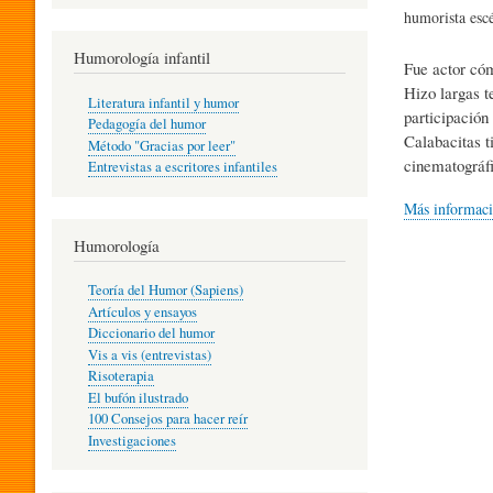
R
humorista esc
Humorología infantil
Fue actor cóm
A
Hizo largas t
Literatura infantil y humor
participación
Pedagogía del humor
Calabacitas t
Método "Gracias por leer"
I
cinematográfi
Entrevistas a escritores infantiles
Más informac
N
Humorología
Teoría del Humor (Sapiens)
F
Artículos y ensayos
Diccionario del humor
Vis a vis (entrevistas)
A
Risoterapia
El bufón ilustrado
100 Consejos para hacer reír
Investigaciones
N