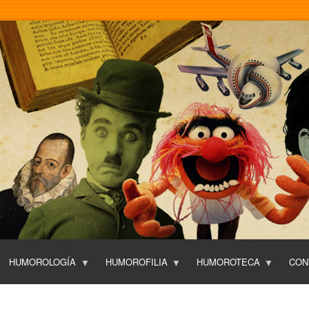
Pasar
al
contenido
principal
HUMOROLOGÍA
HUMOROFILIA
HUMOROTECA
CON
T
O
P