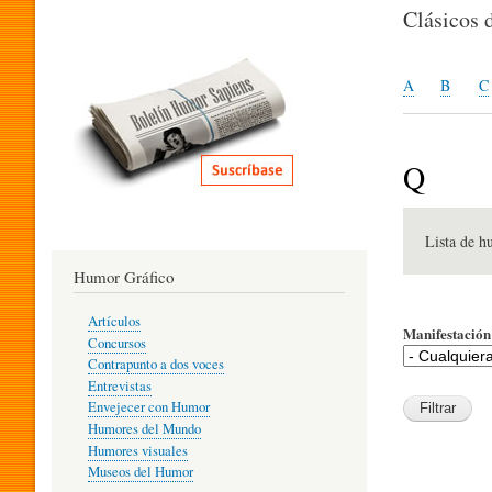
I
Clásicos 
T
A
B
C
E
Q
R
Lista de h
Humor Gráfico
A
Artículos
Manifestación 
Concursos
T
Contrapunto a dos voces
Entrevistas
Envejecer con Humor
Humores del Mundo
U
Humores visuales
Museos del Humor