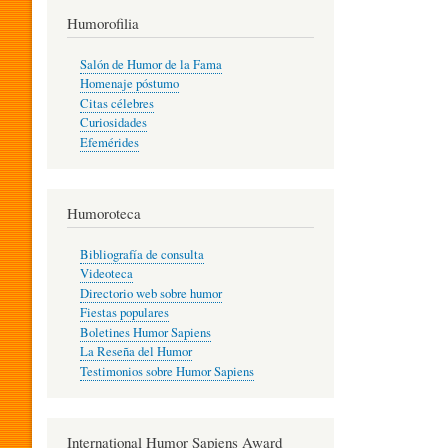
T
Humorofilia
Salón de Humor de la Fama
Homenaje póstumo
I
Citas célebres
Curiosidades
Efemérides
L
Humoroteca
Y
Bibliografía de consulta
Videoteca
H
Directorio web sobre humor
Fiestas populares
Boletines Humor Sapiens
U
La Reseña del Humor
Testimonios sobre Humor Sapiens
M
International Humor Sapiens Award