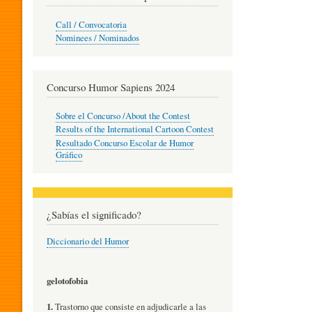
O
Call / Convocatoria
Nominees / Nominados
R
Concurso Humor Sapiens 2024
P
Sobre el Concurso /About the Contest
Results of the International Cartoon Contest
Resultado Concurso Escolar de Humor
E
Gráfico
D
¿Sabías el significado?
Diccionario del Humor
A
gelotofobia
G
1.
Trastorno que consiste en adjudicarle a las