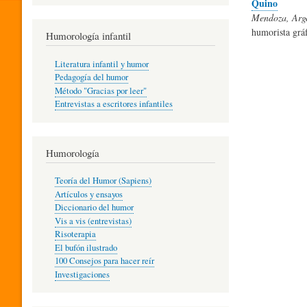
Quino
R
Mendoza, Arge
humorista gráf
Humorología infantil
A
Literatura infantil y humor
Pedagogía del humor
Método "Gracias por leer"
I
Entrevistas a escritores infantiles
N
Humorología
Teoría del Humor (Sapiens)
F
Artículos y ensayos
Diccionario del humor
Vis a vis (entrevistas)
A
Risoterapia
El bufón ilustrado
100 Consejos para hacer reír
Investigaciones
N