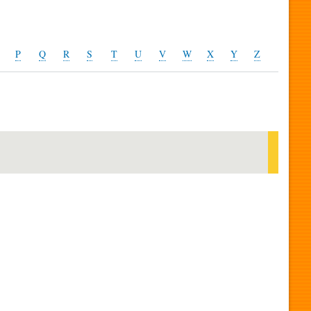
P
Q
R
S
T
U
V
W
X
Y
Z