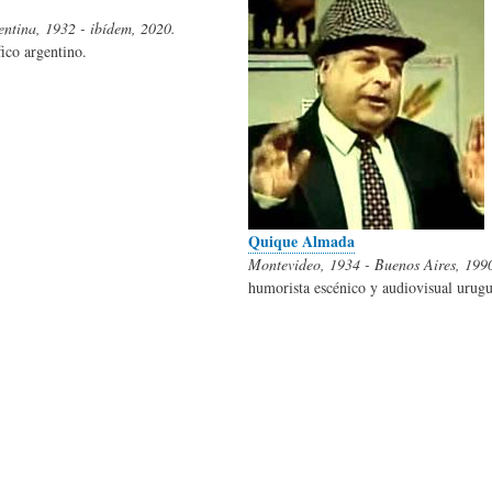
L
A
S
ntina, 1932 - ibídem, 2020.
ico argentino.
H
C
D
U
T
E
M
U
H
Quique Almada
Montevideo, 1934 - Buenos Aires, 199
humorista escénico y audiovisual urug
O
A
U
R
L
M
(
I
O