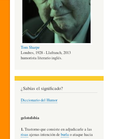
O
G
Tom Sharpe
Í
Londres, 1928 - Llafranch, 2013
humorista literario inglés.
A
¿Sabías el significado?
D
Diccionario del Humor
E
gelotofobia
1.
Trastorno que consiste en adjudicarle a las
L
risas
ajenas intención de
burla
o ataque hacia