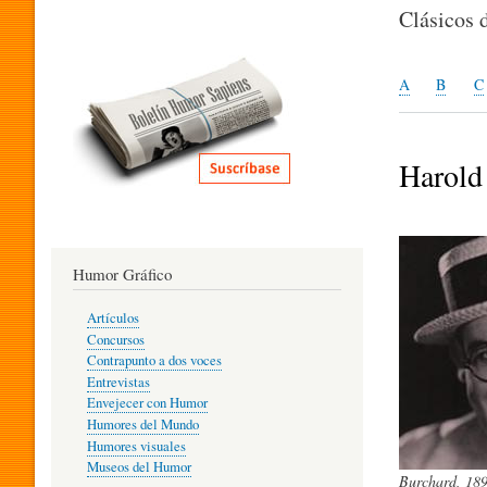
I
Clásicos 
T
A
B
C
E
Harold
R
Humor Gráfico
A
Artículos
Concursos
T
Contrapunto a dos voces
Entrevistas
Envejecer con Humor
Humores del Mundo
U
Humores visuales
Museos del Humor
Burchard, 189