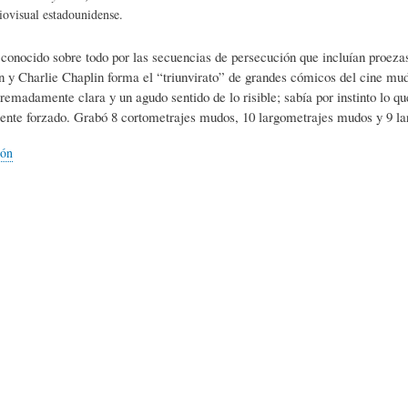
L
A
S
iovisual estadounidense.
 conocido sobre todo por las secuencias de persecución que incluían proezas 
H
C
D
 y Charlie Chaplin forma el “triunvirato” de grandes cómicos del cine mudo
tremadamente clara y un agudo sentido de lo risible; sabía por instinto lo q
ente forzado. Grabó 8 cortometrajes mudos, 10 largometrajes mudos y 9 la
U
T
E
ión
M
U
H
O
A
U
R
L
M
(
I
O