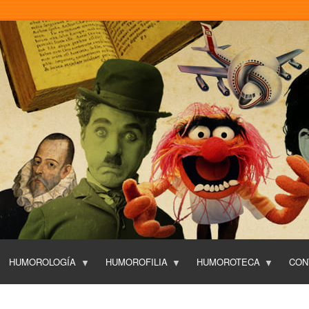
Pasar
al
contenido
principal
HUMOROLOGÍA
HUMOROFILIA
HUMOROTECA
CON
T
O
P