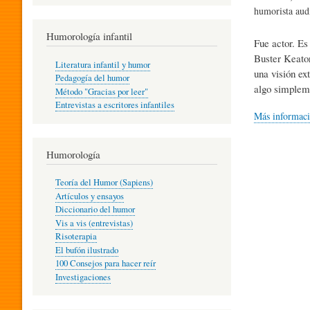
R
humorista aud
Humorología infantil
Fue actor. Es
A
Buster Keaton
Literatura infantil y humor
una visión ex
Pedagogía del humor
algo simplem
Método "Gracias por leer"
I
Entrevistas a escritores infantiles
Más informac
N
Humorología
Teoría del Humor (Sapiens)
F
Artículos y ensayos
Diccionario del humor
Vis a vis (entrevistas)
A
Risoterapia
El bufón ilustrado
100 Consejos para hacer reír
Investigaciones
N