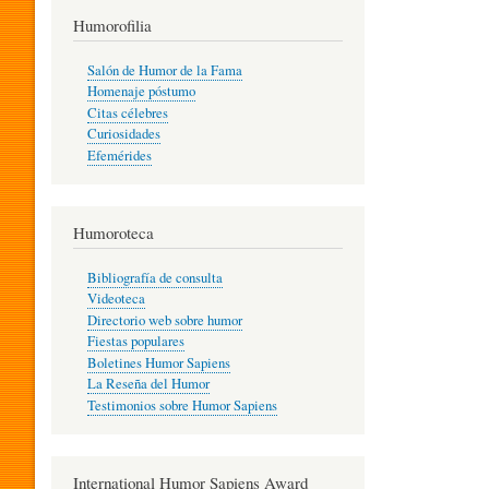
T
Humorofilia
Salón de Humor de la Fama
Homenaje póstumo
I
Citas célebres
Curiosidades
Efemérides
L
Humoroteca
Y
Bibliografía de consulta
Videoteca
H
Directorio web sobre humor
Fiestas populares
Boletines Humor Sapiens
U
La Reseña del Humor
Testimonios sobre Humor Sapiens
M
International Humor Sapiens Award