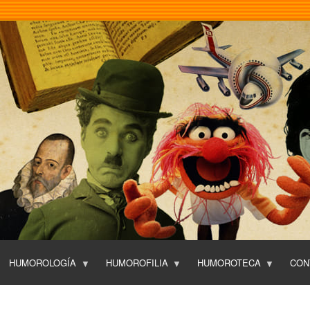
Pasar
al
contenido
principal
HUMOROLOGÍA
HUMOROFILIA
HUMOROTECA
CON
T
O
P