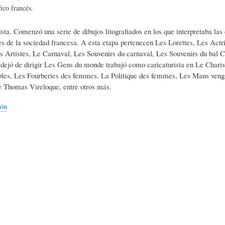
L
A
S
ico francés.
ista. Comenzó una serie de dibujos litografiados en los que interpretaba las 
H
C
D
ses de la sociedad francesa. A esta etapa pertenecen Les Lorettes, Les Ac
s Artistes, Le Carnaval, Les Souvenirs du carnaval, Les Souvenirs du bal
ejó de dirigir Les Gens du monde trabajó como caricaturista en Le Chariva
U
T
E
ibles, Les Fourberies des femmes, La Politique des femmes, Les Mans veng
e Thomas Vireloque, entre otros más.
M
U
H
ión
O
A
U
R
L
M
(
I
O