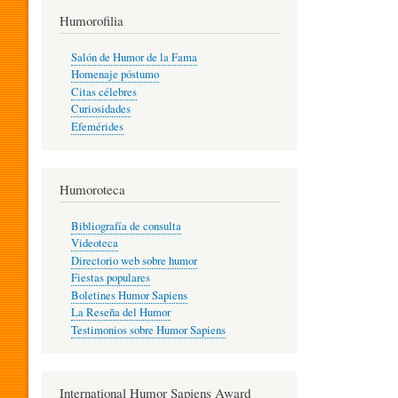
T
Humorofilia
Salón de Humor de la Fama
Homenaje póstumo
I
Citas célebres
Curiosidades
Efemérides
L
Humoroteca
Y
Bibliografía de consulta
Videoteca
H
Directorio web sobre humor
Fiestas populares
Boletines Humor Sapiens
U
La Reseña del Humor
Testimonios sobre Humor Sapiens
M
International Humor Sapiens Award