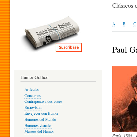
I
Clásicos 
T
A
B
C
E
Paul G
R
Humor Gráfico
A
Artículos
Concursos
T
Contrapunto a dos voces
Entrevistas
Envejecer con Humor
Humores del Mundo
U
Humores visuales
Museos del Humor
París, 1804 - 