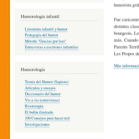
R
humorista gráf
Humorología infantil
Fue caricatur
A
distintas cla
Literatura infantil y humor
bourgeois, Le
Pedagogía del humor
más. Cuando d
Método "Gracias por leer"
I
Parents Terr
Entrevistas a escritores infantiles
Les Propos d
N
Más informac
Humorología
Teoría del Humor (Sapiens)
F
Artículos y ensayos
Diccionario del humor
Vis a vis (entrevistas)
A
Risoterapia
El bufón ilustrado
100 Consejos para hacer reír
Investigaciones
N