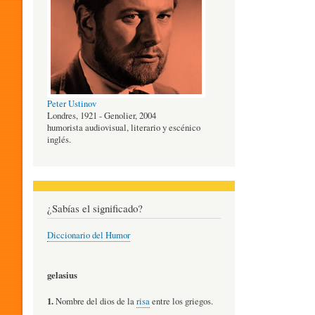
O
G
Peter Ustinov
Í
Londres, 1921 - Genolier, 2004
humorista audiovisual, literario y escénico
inglés.
A
D
¿Sabías el significado?
Diccionario del Humor
E
gelasius
L
1.
Nombre del dios de la
risa
entre los griegos.