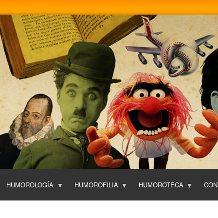
Pasar
al
contenido
principal
HUMOROLOGÍA
HUMOROFILIA
HUMOROTECA
CON
T
O
P