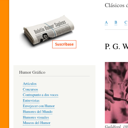
I
Clásicos 
T
A
B
C
E
P. G. 
R
Humor Gráfico
A
Artículos
Concursos
T
Contrapunto a dos voces
Entrevistas
Envejecer con Humor
Humores del Mundo
U
Humores visuales
Museos del Humor
Guildford, 18