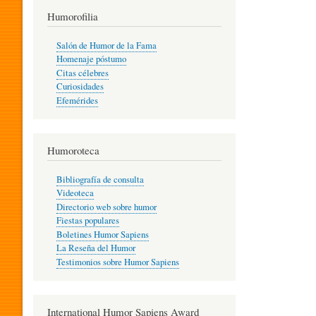
T
Humorofilia
Salón de Humor de la Fama
Homenaje póstumo
I
Citas célebres
Curiosidades
Efemérides
L
Humoroteca
Y
Bibliografía de consulta
Videoteca
H
Directorio web sobre humor
Fiestas populares
Boletines Humor Sapiens
U
La Reseña del Humor
Testimonios sobre Humor Sapiens
M
International Humor Sapiens Award