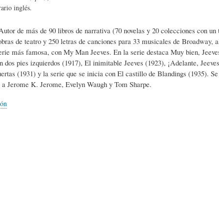
L
A
S
rario inglés.
 Autor de más de 90 libros de narrativa (70 novelas y 20 colecciones con un to
H
C
D
 obras de teatro y 250 letras de canciones para 33 musicales de Broadway,
rie más famosa, con My Man Jeeves. En la serie destaca Muy bien, Jeeves 
 dos pies izquierdos (1917), El inimitable Jeeves (1923), ¡Adelante, Jeeves
U
T
E
ertas (1931) y la serie que se inicia con El castillo de Blandings (1935).
to a Jerome K. Jerome, Evelyn Waugh y Tom Sharpe.
M
U
H
ión
O
A
U
R
L
M
(
I
O