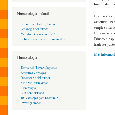
R
humorista lite
Humorología infantil
Fue escritor.
A
artículos, 19
Literatura infantil y humor
empieza su se
Pedagogía del humor
El hombre con
Método "Gracias por leer"
I
Dinero a espu
Entrevistas a escritores infantiles
ingleses jun
N
Más informac
Humorología
Teoría del Humor (Sapiens)
F
Artículos y ensayos
Diccionario del humor
Vis a vis (entrevistas)
A
Risoterapia
El bufón ilustrado
100 Consejos para hacer reír
Investigaciones
N