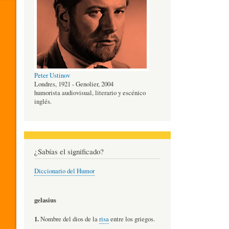
O
G
Peter Ustinov
Í
Londres, 1921 - Genolier, 2004
humorista audiovisual, literario y escénico
inglés.
A
D
¿Sabías el significado?
Diccionario del Humor
E
gelasius
L
1.
Nombre del dios de la
risa
entre los griegos.