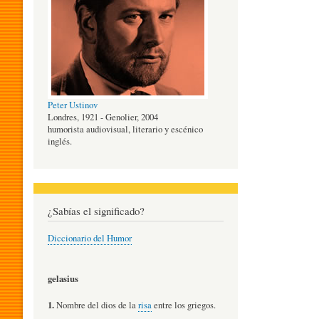
O
G
Peter Ustinov
Í
Londres, 1921 - Genolier, 2004
humorista audiovisual, literario y escénico
inglés.
A
D
¿Sabías el significado?
Diccionario del Humor
E
gelasius
L
1.
Nombre del dios de la
risa
entre los griegos.