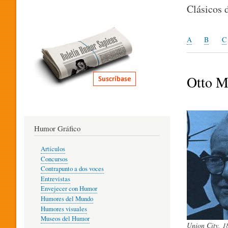
I
Clásicos 
T
A
B
C
E
Otto M
R
Humor Gráfico
A
Artículos
Concursos
T
Contrapunto a dos voces
Entrevistas
Envejecer con Humor
Humores del Mundo
U
Humores visuales
Museos del Humor
Union City, 1