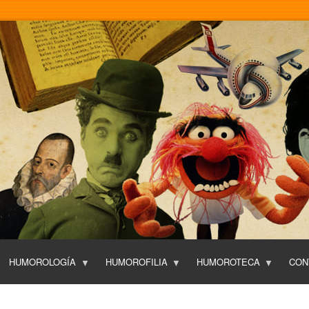
Pasar
al
contenido
principal
HUMOROLOGÍA
HUMOROFILIA
HUMOROTECA
CON
T
O
P