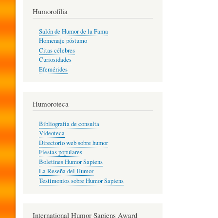
T
Humorofilia
Salón de Humor de la Fama
Homenaje póstumo
I
Citas célebres
Curiosidades
Efemérides
L
Humoroteca
Y
Bibliografía de consulta
Videoteca
H
Directorio web sobre humor
Fiestas populares
Boletines Humor Sapiens
U
La Reseña del Humor
Testimonios sobre Humor Sapiens
M
International Humor Sapiens Award