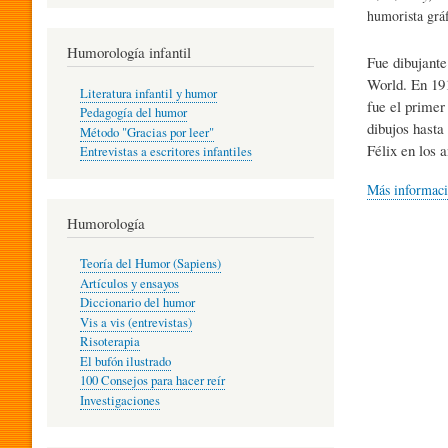
R
humorista gráf
Humorología infantil
Fue dibujante
A
World. En 191
Literatura infantil y humor
fue el primer
Pedagogía del humor
dibujos hasta
Método "Gracias por leer"
I
Félix en los 
Entrevistas a escritores infantiles
Más informac
N
Humorología
Teoría del Humor (Sapiens)
F
Artículos y ensayos
Diccionario del humor
Vis a vis (entrevistas)
A
Risoterapia
El bufón ilustrado
100 Consejos para hacer reír
Investigaciones
N