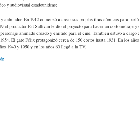
L
A
S
ico y audiovisual estadounidense.
 y animador. En 1912 comenzó a crear sus propias tiras cómicas para periód
H
C
D
9 el productor Pat Sullivan le dio el proyecto para hacer un cortometraje y 
 personaje animado creado y emitido para el cine. También estuvo a cargo d
 1954. El gato Félix protagonizó cerca de 150 cortos hasta 1931. En los años
U
T
E
años 1940 y 1950 y en los años 60 llegó a la TV.
ión
M
U
H
O
A
U
R
L
M
(
I
O