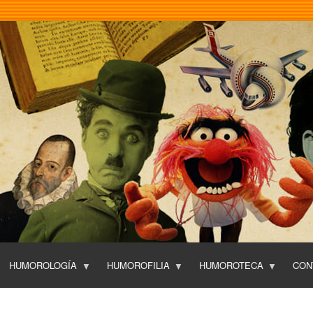
Pasar
al
contenido
principal
HUMOROLOGÍA
HUMOROFILIA
HUMOROTECA
CON
T
O
P