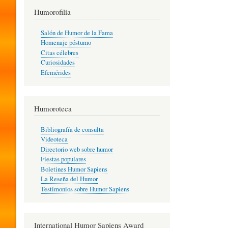
T
Humorofilia
Salón de Humor de la Fama
Homenaje póstumo
I
Citas célebres
Curiosidades
Efemérides
L
Humoroteca
Y
Bibliografía de consulta
Videoteca
H
Directorio web sobre humor
Fiestas populares
Boletines Humor Sapiens
U
La Reseña del Humor
Testimonios sobre Humor Sapiens
M
International Humor Sapiens Award