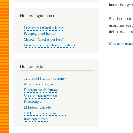
R
humorista grá
Humorología infantil
Fue la máxima
A
unánime acepta
Literatura infantil y humor
del periodism
Pedagogía del humor
Método "Gracias por leer"
I
Más informac
Entrevistas a escritores infantiles
N
Humorología
Teoría del Humor (Sapiens)
F
Artículos y ensayos
Diccionario del humor
Vis a vis (entrevistas)
A
Risoterapia
El bufón ilustrado
100 Consejos para hacer reír
Investigaciones
N