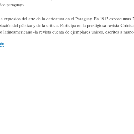
L
A
S
fico paraguayo.
 expresión del arte de la caricatura en el Paraguay. En 1913 expone unas 25
H
C
D
ción del público y de la crítica. Participa en la prestigiosa revista Crónica
o latinoamericano -la revista cuenta de ejemplares únicos, escritos a mano-
U
T
E
ión
M
U
H
O
A
U
R
L
M
(
I
O