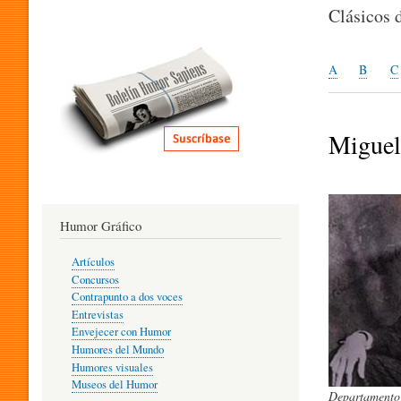
I
Clásicos 
T
A
B
C
E
Miguel
R
Humor Gráfico
A
Artículos
Concursos
T
Contrapunto a dos voces
Entrevistas
Envejecer con Humor
Humores del Mundo
U
Humores visuales
Museos del Humor
Departamento 