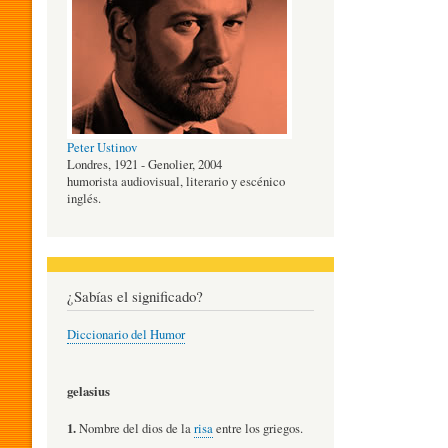
O
G
Peter Ustinov
Í
Londres, 1921 - Genolier, 2004
humorista audiovisual, literario y escénico
inglés.
A
D
¿Sabías el significado?
Diccionario del Humor
E
gelasius
L
1.
Nombre del dios de la
risa
entre los griegos.