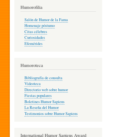
T
Humorofilia
Salón de Humor de la Fama
Homenaje póstumo
I
Citas célebres
Curiosidades
Efemérides
L
Humoroteca
Y
Bibliografía de consulta
Videoteca
H
Directorio web sobre humor
Fiestas populares
Boletines Humor Sapiens
U
La Reseña del Humor
Testimonios sobre Humor Sapiens
M
International Humor Sapiens Award