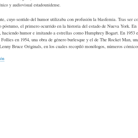
L
A
S
énico y audiovisual estadounidense.
e, cuyo sentido del humor utilizaba con profusión la blasfemia. Tras ser c
H
C
D
lo póstumo, el primero ocurrido en la historia del estado de Nueva York. E
, haciendo humor e imitando a estrellas como Humphrey Bogart. En 1953 es
Follies en 1954, una obra de género burlesque y el de The Rocket Man, una
U
T
E
 Lenny Bruce Originals, en los cuales recopiló monólogos, números cómicos 
ión
M
U
H
O
A
U
R
L
M
(
I
O