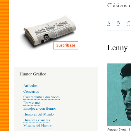
I
Clásicos 
T
A
B
C
E
Lenny 
R
Humor Gráfico
A
Artículos
Concursos
T
Contrapunto a dos voces
Entrevistas
Envejecer con Humor
Humores del Mundo
U
Humores visuales
Museos del Humor
Nueva York, 1