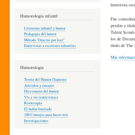
R
humorista esc
Humorología infantil
Fue comediant
A
perdón a títu
Literatura infantil y humor
Talent Scouts
Pedagogía del humor
los de Dream 
Método "Gracias por leer"
I
título de The
Entrevistas a escritores infantiles
Más informac
N
Humorología
Teoría del Humor (Sapiens)
F
Artículos y ensayos
Diccionario del humor
Vis a vis (entrevistas)
A
Risoterapia
El bufón ilustrado
100 Consejos para hacer reír
Investigaciones
N