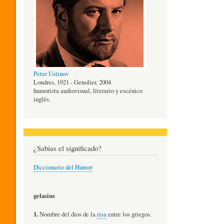
O
G
Peter Ustinov
Í
Londres, 1921 - Genolier, 2004
humorista audiovisual, literario y escénico
inglés.
A
D
¿Sabías el significado?
Diccionario del Humor
E
gelasius
L
1.
Nombre del dios de la
risa
entre los griegos.