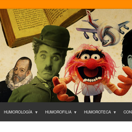
Pasar
al
contenido
principal
HUMOROLOGÍA
HUMOROFILIA
HUMOROTECA
CON
T
O
P