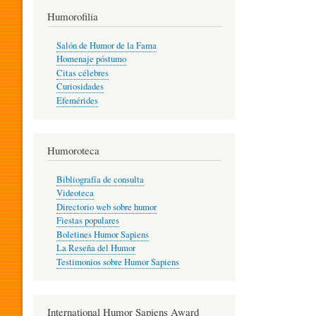
T
Humorofilia
Salón de Humor de la Fama
Homenaje póstumo
I
Citas célebres
Curiosidades
Efemérides
L
Humoroteca
Y
Bibliografía de consulta
Videoteca
H
Directorio web sobre humor
Fiestas populares
Boletines Humor Sapiens
U
La Reseña del Humor
Testimonios sobre Humor Sapiens
M
International Humor Sapiens Award