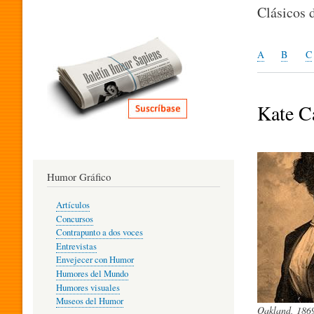
I
Clásicos 
T
A
B
C
E
Kate C
R
Humor Gráfico
A
Artículos
Concursos
T
Contrapunto a dos voces
Entrevistas
Envejecer con Humor
Humores del Mundo
U
Humores visuales
Museos del Humor
Oakland, 1869