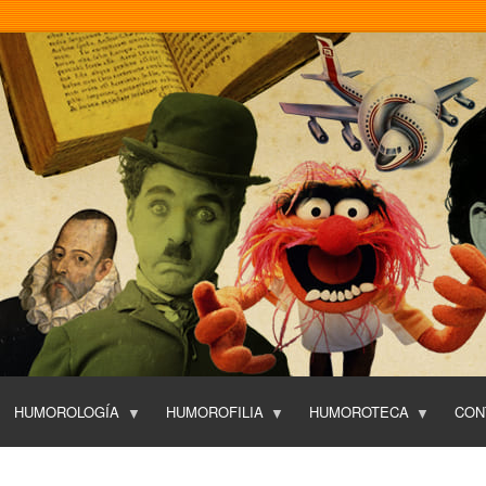
Pasar
al
contenido
principal
HUMOROLOGÍA
HUMOROFILIA
HUMOROTECA
CON
T
O
P