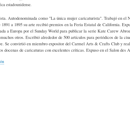
L
A
S
ica estadounidense.
ista. Autodenominada como "La única mujer caricaturista". Trabajó en el 
H
C
D
e 1891 a 1895 su arte recibió premios en la Feria Estatal de California. E
ada a Europa por el Sunday World para publicar la serie Kate Carew Abroad
muchos otros. Escribió alrededor de 500 artículos para periódicos de la c
U
T
E
ve. Se convirtió en miembro expositor del Carmel Arts & Crafts Club y rea
s docenas de caricaturas con excelentes críticas. Expuso en el Salon des Ar
M
U
H
ión
O
A
U
R
L
M
(
I
O