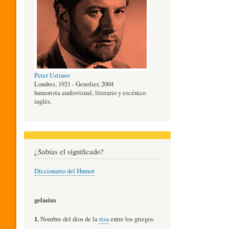
O
G
Peter Ustinov
Í
Londres, 1921 - Genolier, 2004
humorista audiovisual, literario y escénico
inglés.
A
D
¿Sabías el significado?
Diccionario del Humor
E
gelasius
L
1.
Nombre del dios de la
risa
entre los griegos.