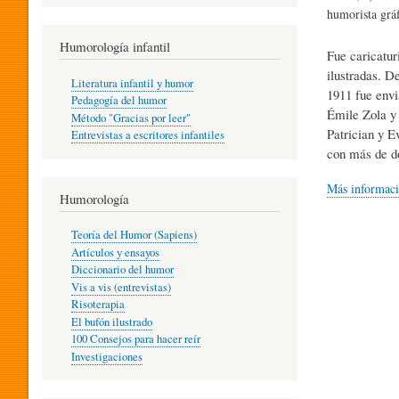
R
humorista gráf
Humorología infantil
Fue caricatur
A
ilustradas. D
Literatura infantil y humor
1911 fue envi
Pedagogía del humor
Émile Zola y 
Método "Gracias por leer"
I
Patrician y E
Entrevistas a escritores infantiles
con más de do
N
Más informac
Humorología
Teoría del Humor (Sapiens)
F
Artículos y ensayos
Diccionario del humor
Vis a vis (entrevistas)
A
Risoterapia
El bufón ilustrado
100 Consejos para hacer reír
Investigaciones
N