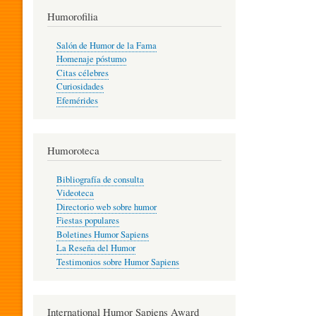
T
Humorofilia
Salón de Humor de la Fama
Homenaje póstumo
I
Citas célebres
Curiosidades
Efemérides
L
Humoroteca
Y
Bibliografía de consulta
Videoteca
H
Directorio web sobre humor
Fiestas populares
Boletines Humor Sapiens
U
La Reseña del Humor
Testimonios sobre Humor Sapiens
M
International Humor Sapiens Award