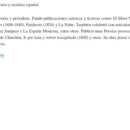
L
A
S
rario y escénico español.
 poeta y periodista. Fundó publicaciones satíricas y festivas como: El Mo
H
C
D
s (1848-1849), Patifiesto (1854) y La Nube. También colaboró con artículos
y Junípero y La España Moderna, entre otras. Publicó unas Poesías jocosas 
e Chinchón, Ir por lana y volver trasquilado (1848) y otras. Su obra posee u
U
T
E
os.
ión
M
U
H
O
A
U
R
L
M
(
I
O