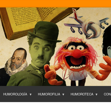
Pasar
al
contenido
principal
HUMOROLOGÍA
HUMOROFILIA
HUMOROTECA
CON
T
O
P