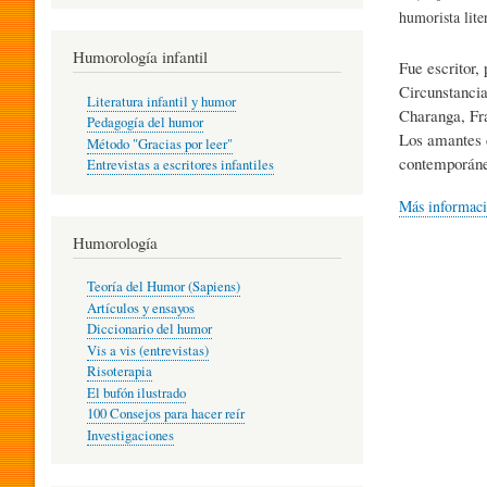
R
humorista lite
Humorología infantil
Fue escritor,
A
Circunstancia
Literatura infantil y humor
Charanga, Fra
Pedagogía del humor
Los amantes d
Método "Gracias por leer"
I
contemporáne
Entrevistas a escritores infantiles
Más informac
N
Humorología
Teoría del Humor (Sapiens)
F
Artículos y ensayos
Diccionario del humor
Vis a vis (entrevistas)
A
Risoterapia
El bufón ilustrado
100 Consejos para hacer reír
Investigaciones
N