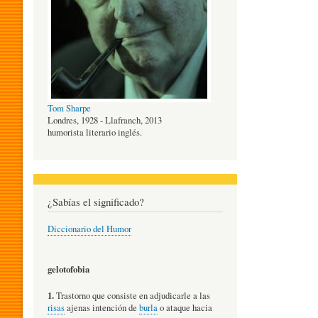
O
G
Tom Sharpe
Í
Londres, 1928 - Llafranch, 2013
humorista literario inglés.
A
¿Sabías el significado?
D
Diccionario del Humor
E
gelotofobia
1.
Trastorno que consiste en adjudicarle a las
L
risas
ajenas intención de
burla
o ataque hacia