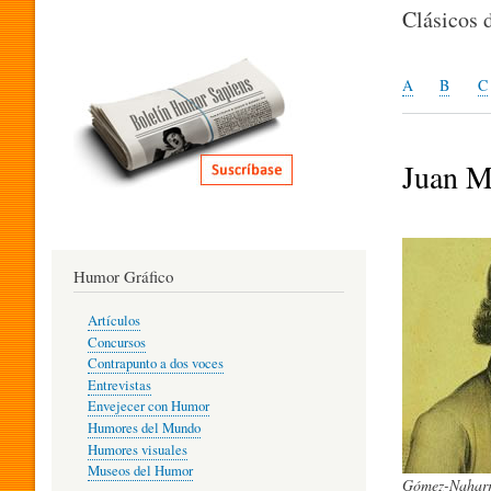
I
Clásicos 
T
A
B
C
E
Juan Ma
R
Humor Gráfico
A
Artículos
Concursos
T
Contrapunto a dos voces
Entrevistas
Envejecer con Humor
Humores del Mundo
U
Humores visuales
Museos del Humor
Gómez-Naharr