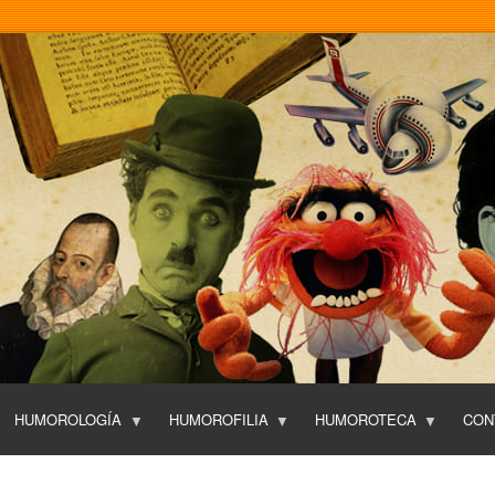
Pasar
al
contenido
principal
HUMOROLOGÍA
HUMOROFILIA
HUMOROTECA
CON
T
O
P