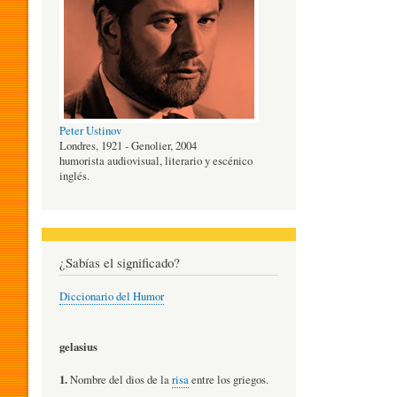
O
G
Peter Ustinov
Í
Londres, 1921 - Genolier, 2004
humorista audiovisual, literario y escénico
inglés.
A
D
¿Sabías el significado?
Diccionario del Humor
E
gelasius
L
1.
Nombre del dios de la
risa
entre los griegos.