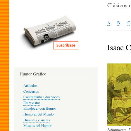
I
Clásicos 
T
A
B
C
E
Isaac 
R
Humor Gráfico
A
Artículos
Concursos
T
Contrapunto a dos voces
Entrevistas
Envejecer con Humor
Humores del Mundo
U
Humores visuales
Museos del Humor
Edimburgo, 17