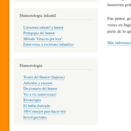
R
humorista gráf
Humorología infantil
Fue pintor, g
A
vistas en Ing
Literatura infantil y humor
parte de lo q
Pedagogía del humor
Método "Gracias por leer"
I
Más informac
Entrevistas a escritores infantiles
N
Humorología
Teoría del Humor (Sapiens)
F
Artículos y ensayos
Diccionario del humor
Vis a vis (entrevistas)
A
Risoterapia
El bufón ilustrado
100 Consejos para hacer reír
Investigaciones
N