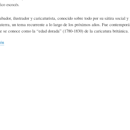
L
A
S
ico escocés.
rabador, ilustrador y caricaturista, conocido sobre todo por su sátira social
H
C
D
laterra, un tema recurrente a lo largo de los próximos años. Fue contempo
ue se conoce como la “edad dorada” (1780-1830) de la caricatura británica.
U
T
E
ión
M
U
H
O
A
U
R
L
M
(
I
O