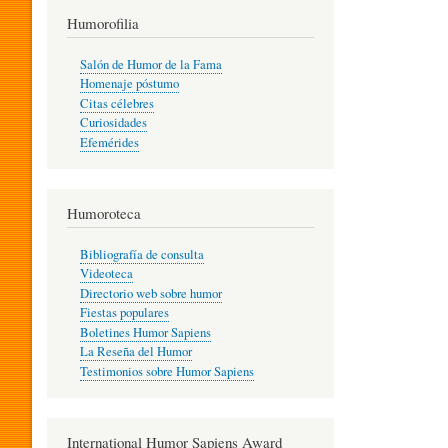
T
Humorofilia
Salón de Humor de la Fama
Homenaje póstumo
I
Citas célebres
Curiosidades
Efemérides
L
Humoroteca
Y
Bibliografía de consulta
Videoteca
H
Directorio web sobre humor
Fiestas populares
Boletines Humor Sapiens
U
La Reseña del Humor
Testimonios sobre Humor Sapiens
M
International Humor Sapiens Award