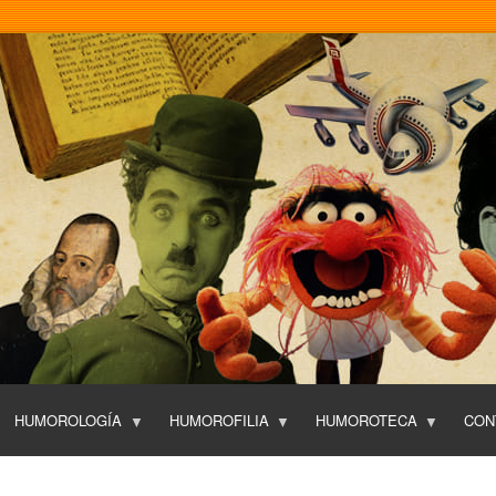
Pasar
al
contenido
principal
HUMOROLOGÍA
HUMOROFILIA
HUMOROTECA
CON
T
O
P