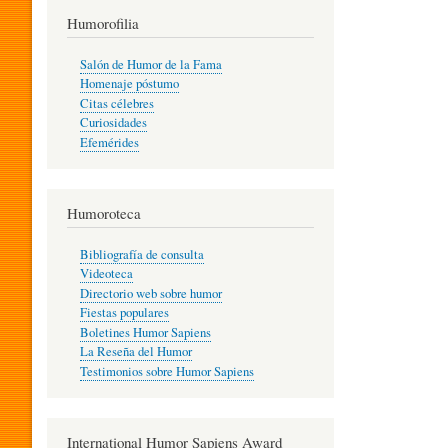
T
Humorofilia
Salón de Humor de la Fama
Homenaje póstumo
I
Citas célebres
Curiosidades
Efemérides
L
Humoroteca
Y
Bibliografía de consulta
Videoteca
H
Directorio web sobre humor
Fiestas populares
Boletines Humor Sapiens
U
La Reseña del Humor
Testimonios sobre Humor Sapiens
M
International Humor Sapiens Award