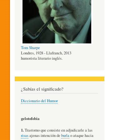
O
G
Tom Sharpe
Í
Londres, 1928 - Llafranch, 2013
humorista literario inglés.
A
¿Sabías el significado?
D
Diccionario del Humor
E
gelotofobia
1.
Trastorno que consiste en adjudicarle a las
L
risas
ajenas intención de
burla
o ataque hacia