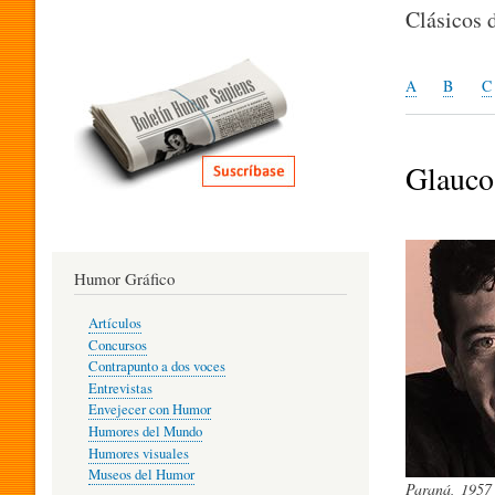
I
Clásicos 
T
A
B
C
E
Glauco
R
Humor Gráfico
A
Artículos
Concursos
T
Contrapunto a dos voces
Entrevistas
Envejecer con Humor
Humores del Mundo
U
Humores visuales
Museos del Humor
Paraná, 1957 