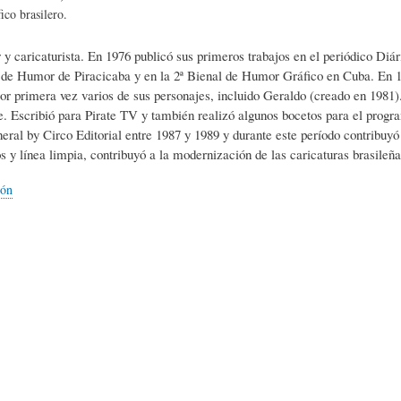
L
A
S
ico brasilero.
r y caricaturista. En 1976 publicó sus primeros trabajos en el periódico D
H
C
D
 de Humor de Piracicaba y en la 2ª Bienal de Humor Gráfico en Cuba. En 1
or primera vez varios de sus personajes, incluido Geraldo (creado en 198
. Escribió para Pirate TV y también realizó algunos bocetos para el program
U
T
E
neral by Circo Editorial entre 1987 y 1989 y durante este período contribu
os y línea limpia, contribuyó a la modernización de las caricaturas brasileñ
M
U
H
ión
O
A
U
R
L
M
(
I
O