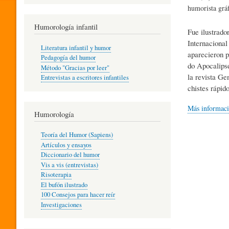
R
humorista gráf
Humorología infantil
Fue ilustrado
A
Internacional
Literatura infantil y humor
aparecieron p
Pedagogía del humor
do Apocalipse
Método "Gracias por leer"
I
la revista Ge
Entrevistas a escritores infantiles
chistes rápid
N
Más informac
Humorología
Teoría del Humor (Sapiens)
F
Artículos y ensayos
Diccionario del humor
Vis a vis (entrevistas)
A
Risoterapia
El bufón ilustrado
100 Consejos para hacer reír
Investigaciones
N