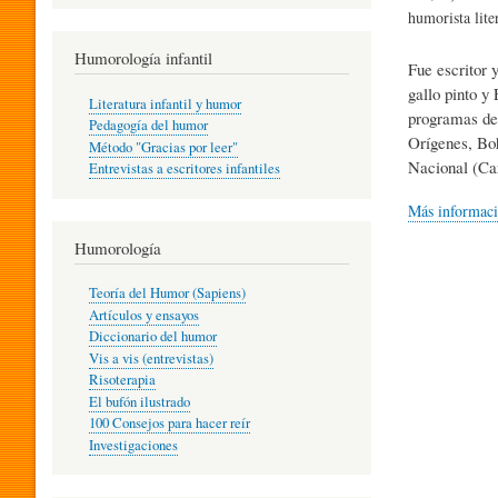
R
humorista lite
Humorología infantil
Fue escritor 
A
gallo pinto y
Literatura infantil y humor
programas de 
Pedagogía del humor
Orígenes, Bo
Método "Gracias por leer"
I
Nacional (Ca
Entrevistas a escritores infantiles
Más informac
N
Humorología
Teoría del Humor (Sapiens)
F
Artículos y ensayos
Diccionario del humor
Vis a vis (entrevistas)
A
Risoterapia
El bufón ilustrado
100 Consejos para hacer reír
Investigaciones
N