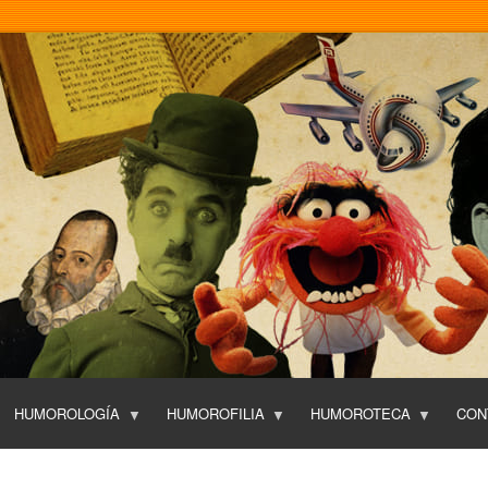
Pasar
al
contenido
principal
HUMOROLOGÍA
HUMOROFILIA
HUMOROTECA
CON
T
O
P