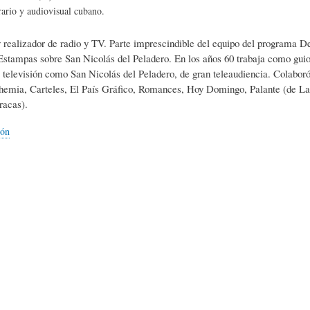
L
A
S
rario y audiovisual cubano.
y realizador de radio y TV. Parte imprescindible del equipo del programa Det
H
C
D
 Estampas sobre San Nicolás del Peladero. En los años 60 trabaja como guioni
televisión como San Nicolás del Peladero, de gran teleaudiencia. Colaboró
hemia, Carteles, El País Gráfico, Romances, Hoy Domingo, Palante (de La
U
T
E
racas).
ión
M
U
H
O
A
U
R
L
M
(
I
O