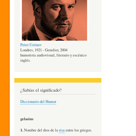
O
G
Peter Ustinov
Í
Londres, 1921 - Genolier, 2004
humorista audiovisual, literario y escénico
inglés.
A
D
¿Sabías el significado?
Diccionario del Humor
E
gelasius
L
1.
Nombre del dios de la
risa
entre los griegos.