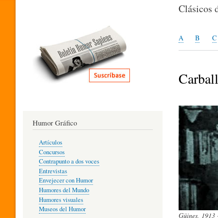
I
Clásicos 
T
A
B
C
E
Carbal
R
Humor Gráfico
A
Artículos
Concursos
T
Contrapunto a dos voces
Entrevistas
Envejecer con Humor
Humores del Mundo
U
Humores visuales
Museos del Humor
Güines, 1913 