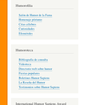
T
Humorofilia
Salón de Humor de la Fama
Homenaje póstumo
I
Citas célebres
Curiosidades
Efemérides
L
Humoroteca
Y
Bibliografía de consulta
Videoteca
H
Directorio web sobre humor
Fiestas populares
Boletines Humor Sapiens
U
La Reseña del Humor
Testimonios sobre Humor Sapiens
M
International Humor Sapiens Award