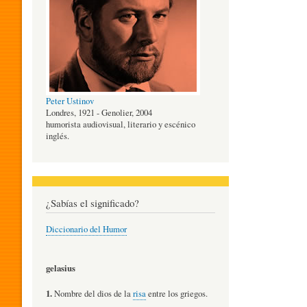
O
G
Peter Ustinov
Í
Londres, 1921 - Genolier, 2004
humorista audiovisual, literario y escénico
inglés.
A
D
¿Sabías el significado?
Diccionario del Humor
E
gelasius
L
1.
Nombre del dios de la
risa
entre los griegos.