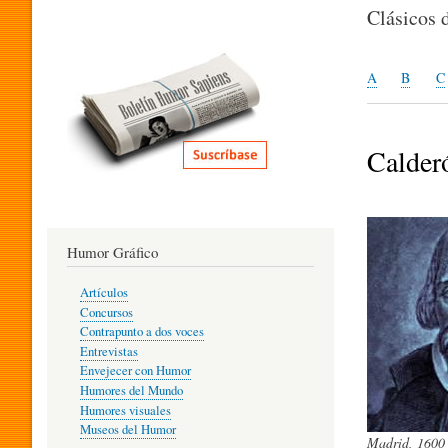
I
Clásicos 
T
A
B
C
E
Calder
R
Humor Gráfico
A
Artículos
Concursos
T
Contrapunto a dos voces
Entrevistas
Envejecer con Humor
Humores del Mundo
U
Humores visuales
Museos del Humor
Madrid, 1600 