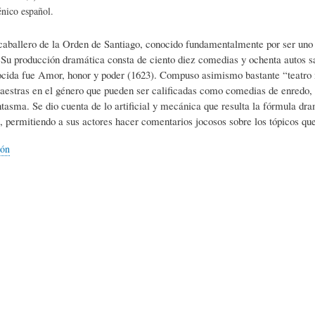
L
A
S
énico español.
 caballero de la Orden de Santiago, conocido fundamentalmente por ser uno d
H
C
D
. Su producción dramática consta de ciento diez comedias y ochenta autos 
cida fue Amor, honor y poder (1623). Compuso asimismo bastante “teatro 
aestras en el género que pueden ser calificadas como comedias de enredo
U
T
E
ntasma. Se dio cuenta de lo artificial y mecánica que resulta la fórmula dr
, permitiendo a sus actores hacer comentarios jocosos sobre los tópicos que 
M
U
H
ión
O
A
U
R
L
M
(
I
O