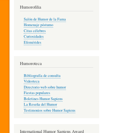
T
Humorofilia
Salón de Humor de la Fama
Homenaje póstumo
I
Citas célebres
Curiosidades
Efemérides
L
Humoroteca
Y
Bibliografía de consulta
Videoteca
H
Directorio web sobre humor
Fiestas populares
Boletines Humor Sapiens
U
La Reseña del Humor
Testimonios sobre Humor Sapiens
M
International Humor Sapiens Award