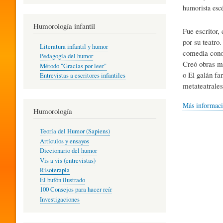
R
humorista esc
Humorología infantil
Fue escritor,
A
por su teatro
Literatura infantil y humor
comedia cono
Pedagogía del humor
Creó obras m
Método "Gracias por leer"
I
o El galán fa
Entrevistas a escritores infantiles
metateatrales
N
Más informac
Humorología
Teoría del Humor (Sapiens)
F
Artículos y ensayos
Diccionario del humor
Vis a vis (entrevistas)
A
Risoterapia
El bufón ilustrado
100 Consejos para hacer reír
Investigaciones
N