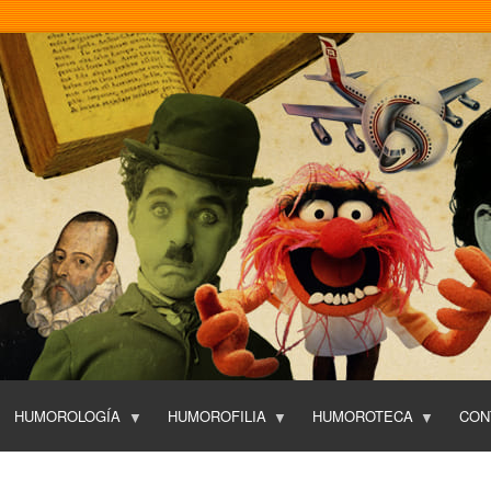
Pasar
al
contenido
principal
HUMOROLOGÍA
HUMOROFILIA
HUMOROTECA
CON
T
O
P