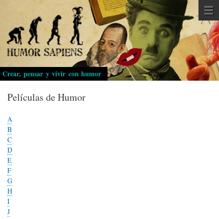
Pasar
al
contenido
principal
Crear, pensar y vivir con humor
Películas de Humor
A
B
C
D
E
F
G
H
I
J