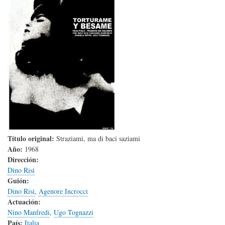
Título original:
Straziami, ma di baci saziami
Año:
1968
Dirección:
Dino Risi
Guión:
Dino Risi
,
Agenore Incrocci
Actuación:
Nino Manfredi
,
Ugo Tognazzi
País:
Italia