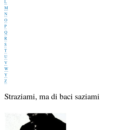
L
M
N
O
P
Q
R
S
T
U
V
W
Y
Z
Straziami, ma di baci saziami