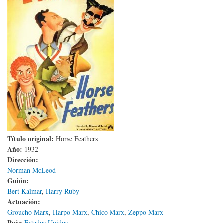
Título original:
Horse Feathers
Año:
1932
Dirección:
Norman McLeod
Guión:
Bert Kalmar
,
Harry Ruby
Actuación:
Groucho Marx
,
Harpo Marx
,
Chico Marx
,
Zeppo Marx
País:
Estados Unidos