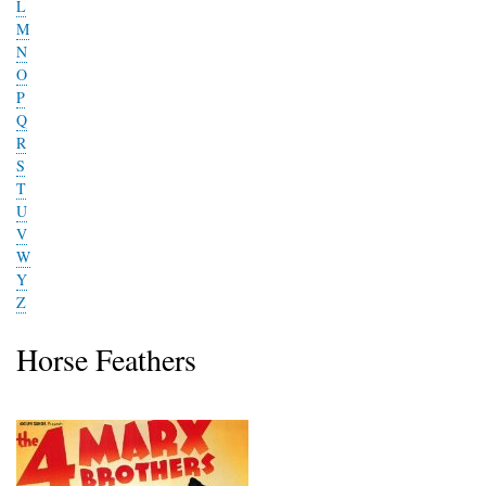
L
M
N
O
P
Q
R
S
T
U
V
W
Y
Z
Horse Feathers