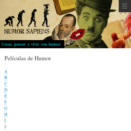
Pasar
al
contenido
principal
Crear, pensar y vivir con humor
Películas de Humor
A
B
C
D
E
F
G
H
I
J