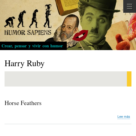
Pasar
al
contenido
principal
Crear, pensar y vivir con humor
Harry Ruby
Horse Feathers
sob
Lee más
Hor
Fea