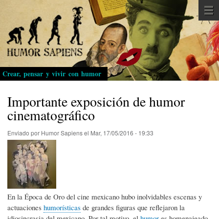
Pasar
al
contenido
principal
Crear, pensar y vivir con humor
Importante exposición de humor
cinematográfico
Enviado por
Humor Sapiens
el
Mar, 17/05/2016 - 19:33
En la Época de Oro del cine mexicano hubo inolvidables escenas y
actuaciones
humorísticas
de grandes figuras que reflejaron la
idiosincrasia del mexicano. Por tal motivo, el
humor
es homenajeado