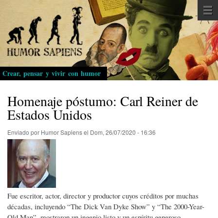
Pasar
al
contenido
principal
Crear, pensar y vivir con humor
Homenaje póstumo: Carl Reiner de
Estados Unidos
Enviado por
Humor Sapiens
el
Dom, 26/07/2020 - 16:36
Fue escritor, actor, director y productor cuyos créditos por muchas
décadas, incluyendo “The Dick Van Dyke Show” y “The 2000-Year-
Old Man”, mostraron un ingenio listo y un espíritu generoso.