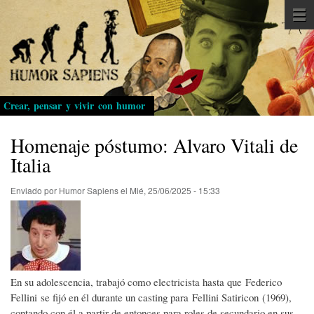
Pasar
al
contenido
principal
Crear, pensar y vivir con humor
Homenaje póstumo: Alvaro Vitali de
Italia
Enviado por
Humor Sapiens
el
Mié, 25/06/2025 - 15:33
En su adolescencia, trabajó como electricista hasta que Federico
Fellini se fijó en él durante un casting para Fellini Satiricon (1969),
contando con él a partir de entonces para roles de secundario en sus