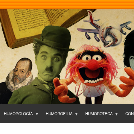
Pasar
al
contenido
principal
HUMOROLOGÍA
HUMOROFILIA
HUMOROTECA
CON
T
O
P