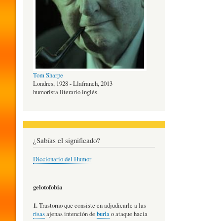
O
G
Tom Sharpe
Í
Londres, 1928 - Llafranch, 2013
humorista literario inglés.
A
¿Sabías el significado?
D
Diccionario del Humor
E
gelotofobia
1.
Trastorno que consiste en adjudicarle a las
L
risas
ajenas intención de
burla
o ataque hacia