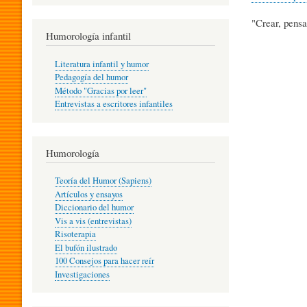
R
"Crear, pensa
Humorología infantil
A
Literatura infantil y humor
Pedagogía del humor
Método "Gracias por leer"
I
Entrevistas a escritores infantiles
N
Humorología
Teoría del Humor (Sapiens)
F
Artículos y ensayos
Diccionario del humor
Vis a vis (entrevistas)
A
Risoterapia
El bufón ilustrado
100 Consejos para hacer reír
Investigaciones
N