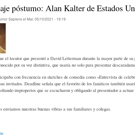
E
P
E
je póstumo: Alan Kalter de Estados Un
umor Sapiens
el
Mar, 05/10/2021 - 19:19
O
I
L
R
N
Í
ue el locutor que presentó a David Letterman durante la mayor parte de su 
Í
I
C
nocido por su voz distintiva, que usaría no solo para presentar descaradam
icipaba con frecuencia en sketches de comedia como «Entrevista de celeb
A
Ó
U
 sus invitados. Deadline señala que el favorito de los fanáticos también usa
soltando improperios que se escucharon y obligando al presentador a actuar
.
D
N
L
s enviamos nuestras buenas vibras a sus familiares y colegas.
E
Y
A
ns