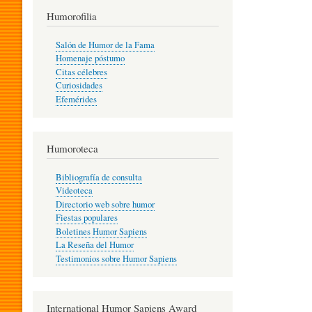
T
Humorofilia
Salón de Humor de la Fama
Homenaje póstumo
I
Citas célebres
Curiosidades
Efemérides
L
Humoroteca
Y
Bibliografía de consulta
Videoteca
H
Directorio web sobre humor
Fiestas populares
Boletines Humor Sapiens
U
La Reseña del Humor
Testimonios sobre Humor Sapiens
M
International Humor Sapiens Award