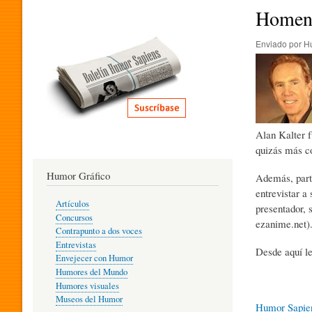
I
Homena
Enviado por
H
T
E
Alan Kalter f
R
quizás más co
Humor Gráfico
Además, part
A
entrevistar a
Artículos
presentador, 
Concursos
ezanime.net)
T
Contrapunto a dos voces
Entrevistas
Desde aquí le
Envejecer con Humor
Humores del Mundo
U
Humores visuales
Museos del Humor
Humor Sapie