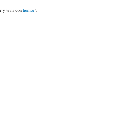
L
A
S
r y vivir con
humor
".
H
C
D
U
T
E
M
U
H
O
A
U
R
L
M
(
I
O