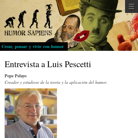
Pasar
al
contenido
principal
Crear, pensar y vivir con humor
Entrevista a Luis Pescetti
Pepe Pelayo
Creador y estudioso de la teoría y la aplicación del humor
.