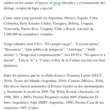
adultos en los cuales el
humor
, el
juego
filosófico y el tratamiento del
diálogo, ocupan un lugar especial.
Como autor estoy presente en Argentina, México, España, Cuba,
Colombia, Perú, Estados Unidos, Paraguay, Bolivia, Uruguay,
Venezuela, Puerto Rico, Uruguay, Chile y Brasil, con más de
1.000.000 de ejemplares vendidos.
Tengo editados siete CD’s: “El vampiro negro”, “Cassette pirata”,
“Bocasucia”, “Qué público de porquería”, “Antología”, “Inútil
insistir” y “Tengo mal comportamiento”. tres DVD’s: “No quiero ir a
dormir”, “Luis te ve” y “Cartas al Rey de la Cabina (recital con Juan
Quintero).
Entre los premios que he recibido destaco: Grammy Latino (EEUU,
2010). Teatro del Mundo (Argentina, 2010), Caniem (México, 2010),
Mis discos fueron nominados al Premio Gardel en dos oportunidades
y, finalmente lo recibí en 2009. The White Ravens (Alemania, en
1998, 2001 y 2005); Premio Pregonero radial 2005 (Fundación El
libro, Argentina); Alija (IBBY Argentina, 1998); Premio Casa de las
Américas, 1997 (Cuba).