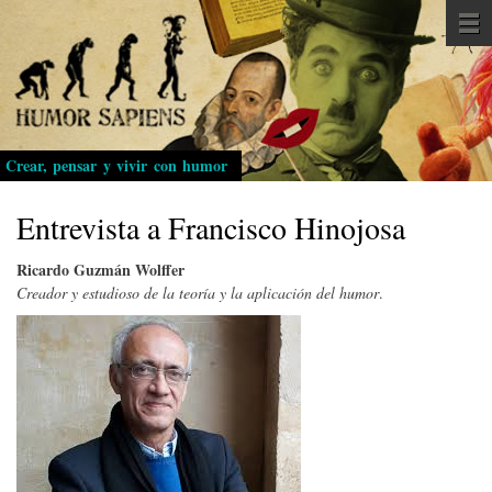
Pasar
al
contenido
principal
Crear, pensar y vivir con humor
Entrevista a Francisco Hinojosa
Ricardo Guzmán Wolffer
Creador y estudioso de la teoría y la aplicación del humor
.