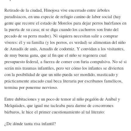
Retirado de la ciudad, Hinojosa vive encerrado entre árboles
paradisiacos, en una especie de refugio canino de labor social (hay
gente que recorre el estado de Morelos para dejar perros huérfanos en
la puerta de su casa; ni se diga cuando los cachorros son fruto del
pecado de su perra madre). Ni siquiera necesitan salir a comprar
víveres: él y su familia (y los perros, es verdad) se alimentan del niño
de Amadís de anís, Amadís de codorniz. Y convidan a los visitantes,
de muy buena gana, que al fin que el niño se regenera cual
presupuesto federal, a fuerza de comer con furia compulsiva. No sé si
serán mis traumas infantiles, pero ver cómo los infantes se divierten
con la posibilidad de que un niño pueda ser mordido, masticado y
prácticamente atacado cual beca literaria por escribanos famélicos,
termina por ponerme nervioso.
Entre dubitaciones y un poco de temor al niño pegalón de Aníbal y
Melquíades, que igual me tacleaba para darme de coscorrones
bárbaros, le hice el primer cuestionamiento al tal literato:
¿De dónde tanta risa infantil?