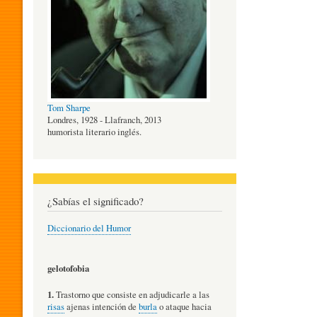
O
G
Tom Sharpe
Í
Londres, 1928 - Llafranch, 2013
humorista literario inglés.
A
¿Sabías el significado?
D
Diccionario del Humor
E
gelotofobia
1.
Trastorno que consiste en adjudicarle a las
L
risas
ajenas intención de
burla
o ataque hacia