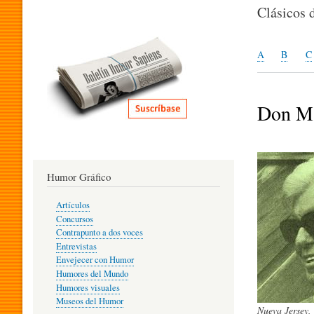
I
Clásicos 
T
A
B
C
E
Don Ma
R
Humor Gráfico
A
Artículos
Concursos
T
Contrapunto a dos voces
Entrevistas
Envejecer con Humor
Humores del Mundo
U
Humores visuales
Museos del Humor
Nueva Jersey,