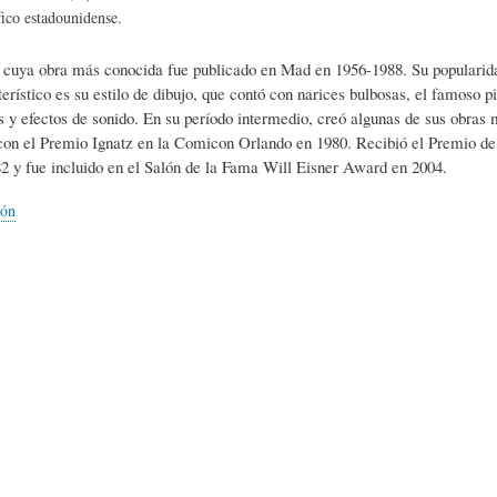
L
A
S
fico estadounidense.
 cuya obra más conocida fue publicado en Mad en 1956-1988. Su popularida
H
C
D
ístico es su estilo de dibujo, que contó con narices bulbosas, el famoso p
y efectos de sonido. En su período intermedio, creó algunas de sus obras 
on el Premio Ignatz en la Comicon Orlando en 1980. Recibió el Premio de
U
T
E
2 y fue incluido en el Salón de la Fama Will Eisner Award en 2004.
ión
M
U
H
O
A
U
R
L
M
(
I
O