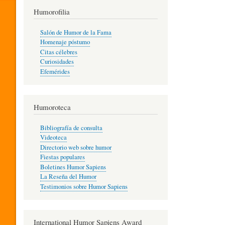
T
Humorofilia
Salón de Humor de la Fama
Homenaje póstumo
I
Citas célebres
Curiosidades
Efemérides
L
Humoroteca
Y
Bibliografía de consulta
Videoteca
H
Directorio web sobre humor
Fiestas populares
Boletines Humor Sapiens
U
La Reseña del Humor
Testimonios sobre Humor Sapiens
M
International Humor Sapiens Award