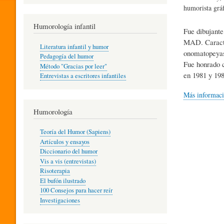
R
humorista grá
Humorología infantil
Fue dibujante
A
MAD. Caracter
Literatura infantil y humor
onomatopeyas 
Pedagogía del humor
Fue honrado c
Método "Gracias por leer"
I
en 1981 y 198
Entrevistas a escritores infantiles
Más informac
N
Humorología
Teoría del Humor (Sapiens)
F
Artículos y ensayos
Diccionario del humor
Vis a vis (entrevistas)
A
Risoterapia
El bufón ilustrado
100 Consejos para hacer reír
Investigaciones
N