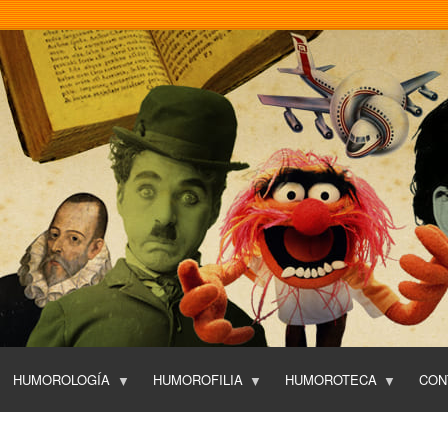
Pasar
al
contenido
principal
HUMOROLOGÍA
HUMOROFILIA
HUMOROTECA
CON
T
O
P