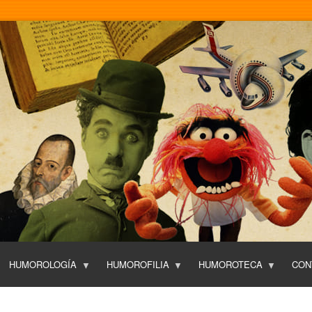
Pasar
al
contenido
principal
HUMOROLOGÍA
HUMOROFILIA
HUMOROTECA
CON
T
O
P