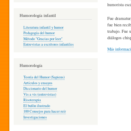
R
humorista escé
Humorología infantil
Fue dramaturg
A
fue bien reci
Literatura infantil y humor
trabajo. Fue 
Pedagogía del humor
diálogos chis
Método "Gracias por leer"
I
Entrevistas a escritores infantiles
Más informac
N
Humorología
Teoría del Humor (Sapiens)
F
Artículos y ensayos
Diccionario del humor
Vis a vis (entrevistas)
A
Risoterapia
El bufón ilustrado
100 Consejos para hacer reír
Investigaciones
N