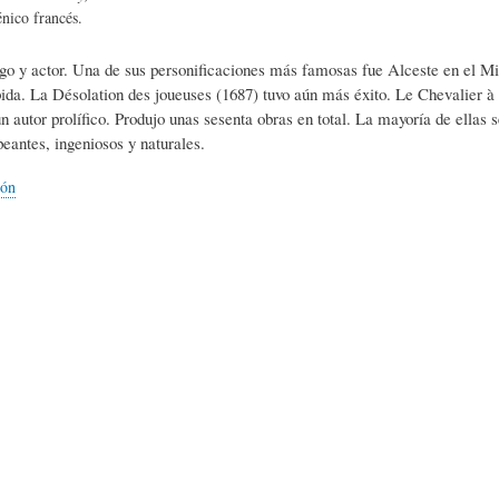
L
A
S
nico francés.
o y actor. Una de sus personificaciones más famosas fue Alceste en el Mi
H
C
D
bida. La Désolation des joueuses (1687) tuvo aún más éxito. Le Chevalier
un autor prolífico. Produjo unas sesenta obras en total. La mayoría de ellas 
peantes, ingeniosos y naturales.
U
T
E
ión
M
U
H
O
A
U
R
L
M
(
I
O