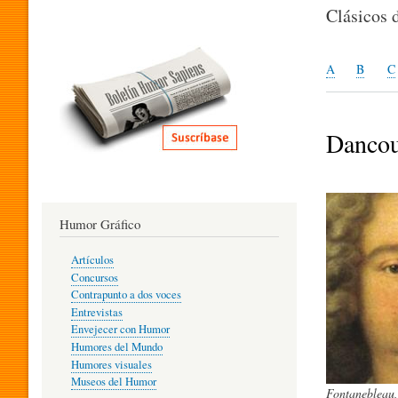
I
Clásicos 
T
A
B
C
E
Dancou
R
Humor Gráfico
A
Artículos
Concursos
T
Contrapunto a dos voces
Entrevistas
Envejecer con Humor
Humores del Mundo
U
Humores visuales
Museos del Humor
Fontanebleau,