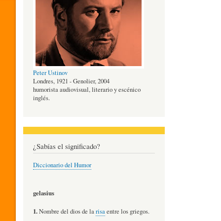
O
G
Peter Ustinov
Í
Londres, 1921 - Genolier, 2004
humorista audiovisual, literario y escénico
inglés.
A
D
¿Sabías el significado?
Diccionario del Humor
E
gelasius
L
1.
Nombre del dios de la
risa
entre los griegos.