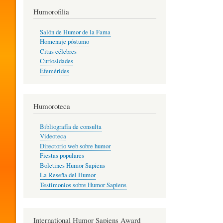
T
Humorofilia
Salón de Humor de la Fama
Homenaje póstumo
I
Citas célebres
Curiosidades
Efemérides
L
Humoroteca
Y
Bibliografía de consulta
Videoteca
H
Directorio web sobre humor
Fiestas populares
Boletines Humor Sapiens
U
La Reseña del Humor
Testimonios sobre Humor Sapiens
M
International Humor Sapiens Award