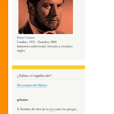
O
G
Peter Ustinov
Í
Londres, 1921 - Genolier, 2004
humorista audiovisual, literario y escénico
inglés.
A
D
¿Sabías el significado?
Diccionario del Humor
E
gelasius
L
1.
Nombre del dios de la
risa
entre los griegos.