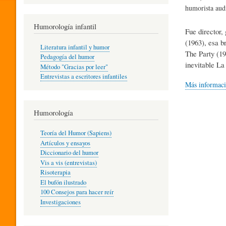
R
humorista aud
Humorología infantil
Fue director,
A
(1963), esa b
Literatura infantil y humor
The Party (19
Pedagogía del humor
inevitable La
Método "Gracias por leer"
I
Entrevistas a escritores infantiles
Más informac
N
Humorología
Teoría del Humor (Sapiens)
F
Artículos y ensayos
Diccionario del humor
Vis a vis (entrevistas)
A
Risoterapia
El bufón ilustrado
100 Consejos para hacer reír
Investigaciones
N