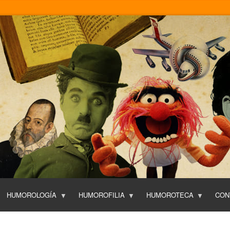
Pasar
al
contenido
principal
HUMOROLOGÍA
HUMOROFILIA
HUMOROTECA
CON
T
O
P