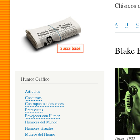
I
Clásicos 
T
A
B
C
E
Blake 
R
Humor Gráfico
A
Artículos
Concursos
T
Contrapunto a dos voces
Entrevistas
Envejecer con Humor
Humores del Mundo
U
Humores visuales
Museos del Humor
Tulsa, 1922 -