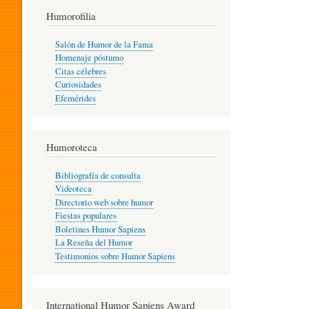
T
Humorofilia
Salón de Humor de la Fama
Homenaje póstumo
I
Citas célebres
Curiosidades
Efemérides
L
Humoroteca
Y
Bibliografía de consulta
Videoteca
H
Directorio web sobre humor
Fiestas populares
Boletines Humor Sapiens
U
La Reseña del Humor
Testimonios sobre Humor Sapiens
M
International Humor Sapiens Award