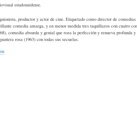
L
A
S
iovisual estadounidense.
 guionista, productor y actor de cine. Etiquetado como director de comedi
H
C
D
rillante comedia amarga, y en menor medida tres taquillazos con cuatro c
68), comedia absurda y genial que roza la perfección y renueva profunda y d
 pantera rosa (1963) con todas sus secuelas.
U
T
E
ión
M
U
H
O
A
U
R
L
M
(
I
O