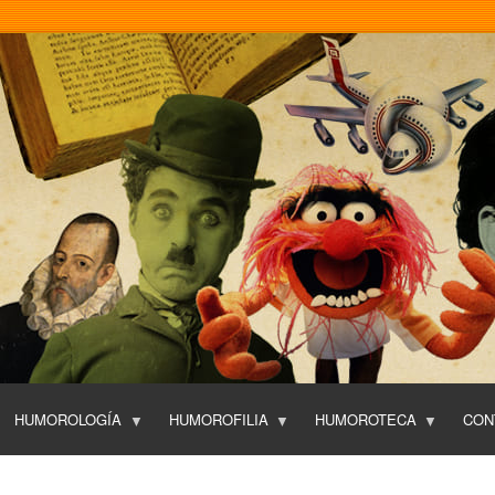
Pasar
al
contenido
principal
HUMOROLOGÍA
HUMOROFILIA
HUMOROTECA
CON
T
O
P