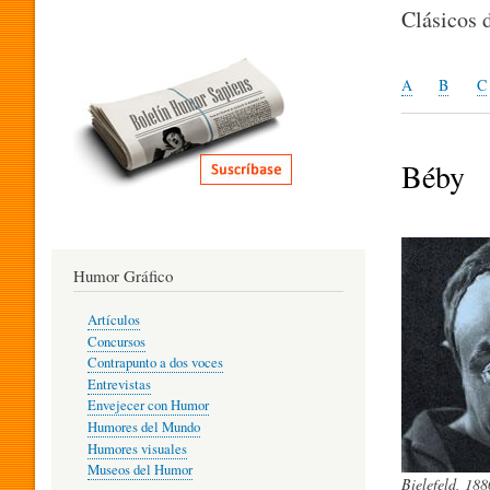
I
Clásicos 
T
A
B
C
E
Béby
R
Humor Gráfico
A
Artículos
Concursos
T
Contrapunto a dos voces
Entrevistas
Envejecer con Humor
Humores del Mundo
U
Humores visuales
Museos del Humor
Bielefeld, 188