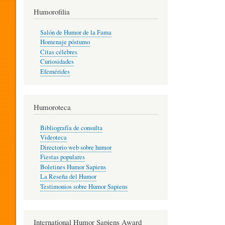
T
Humorofilia
Salón de Humor de la Fama
Homenaje póstumo
I
Citas célebres
Curiosidades
Efemérides
L
Humoroteca
Y
Bibliografía de consulta
Videoteca
H
Directorio web sobre humor
Fiestas populares
Boletines Humor Sapiens
U
La Reseña del Humor
Testimonios sobre Humor Sapiens
M
International Humor Sapiens Award