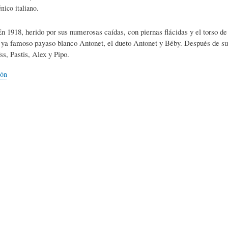
L
A
S
nico italiano.
n 1918, herido por sus numerosas caídas, con piernas flácidas y el torso de
H
C
D
 ya famoso payaso blanco Antonet, el dueto Antonet y Béby. Después de su 
ss, Pastis, Alex y Pipo.
U
T
E
ión
M
U
H
O
A
U
R
L
M
(
I
O