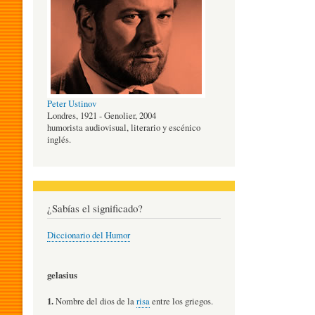
O
G
Peter Ustinov
Í
Londres, 1921 - Genolier, 2004
humorista audiovisual, literario y escénico
inglés.
A
D
¿Sabías el significado?
Diccionario del Humor
E
gelasius
L
1.
Nombre del dios de la
risa
entre los griegos.