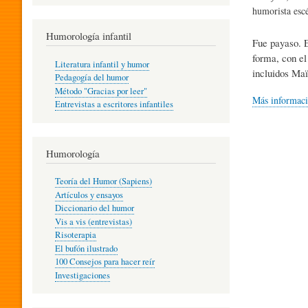
R
humorista escé
Humorología infantil
Fue payaso. E
A
forma, con el
Literatura infantil y humor
incluidos Maï
Pedagogía del humor
Método "Gracias por leer"
I
Más informac
Entrevistas a escritores infantiles
N
Humorología
Teoría del Humor (Sapiens)
F
Artículos y ensayos
Diccionario del humor
Vis a vis (entrevistas)
A
Risoterapia
El bufón ilustrado
100 Consejos para hacer reír
Investigaciones
N