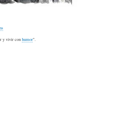
S
D
R
A
A
B
ns
r y vivir con
humor
".
P
D
I
I
S
B
E
A
L
N
L
I
S
Ó
O