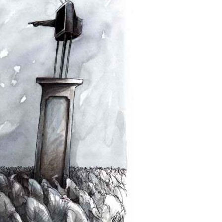
L
A
S
H
C
D
U
T
E
M
U
H
O
A
U
R
L
M
(
I
O