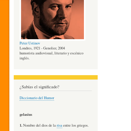
O
G
Peter Ustinov
Í
Londres, 1921 - Genolier, 2004
humorista audiovisual, literario y escénico
inglés.
A
D
¿Sabías el significado?
Diccionario del Humor
E
gelasius
L
1.
Nombre del dios de la
risa
entre los griegos.