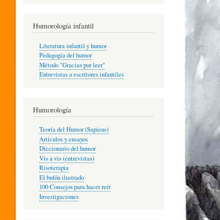
R
Humorología infantil
A
Literatura infantil y humor
Pedagogía del humor
Método "Gracias por leer"
I
Entrevistas a escritores infantiles
N
Humorología
Teoría del Humor (Sapiens)
F
Artículos y ensayos
Diccionario del humor
Vis a vis (entrevistas)
A
Risoterapia
El bufón ilustrado
100 Consejos para hacer reír
Investigaciones
N