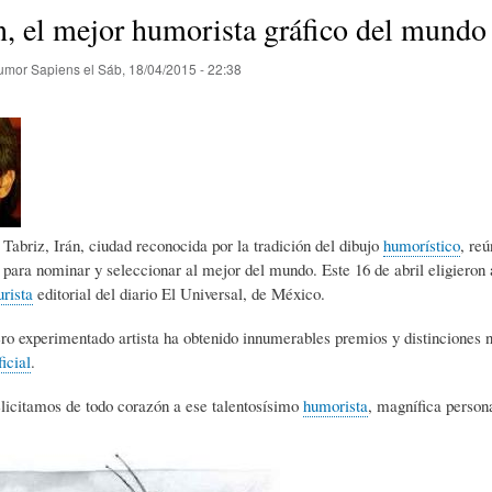
E
P
E
, el mejor humorista gráfico del mundo
umor Sapiens
el
Sáb, 18/04/2015 - 22:38
O
I
L
R
N
Í
Í
I
C
Tabriz, Irán, ciudad reconocida por la tradición del dibujo
humorístico
, re
para nominar y seleccionar al mejor del mundo. Este 16 de abril eligieron
urista
A
editorial del diario El Universal, de México.
Ó
U
ero experimentado artista ha obtenido innumerables premios y distinciones 
icial
.
D
N
L
licitamos de todo corazón a ese talentosísimo
humorista
, magnífica person
E
Y
A