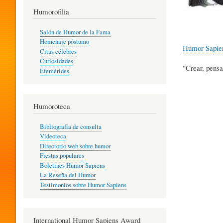
T
Humorofilia
Salón de Humor de la Fama
Homenaje póstumo
I
Humor Sapie
Citas célebres
Curiosidades
"Crear, pensa
Efemérides
L
Humoroteca
Y
Bibliografía de consulta
Videoteca
H
Directorio web sobre humor
Fiestas populares
Boletines Humor Sapiens
U
La Reseña del Humor
Testimonios sobre Humor Sapiens
M
International Humor Sapiens Award