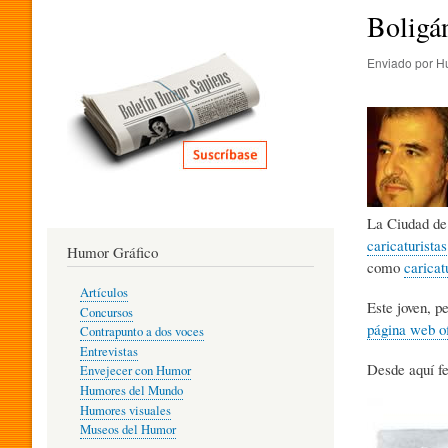
I
Boligán
Enviado por
H
T
E
R
La Ciudad de 
caricaturistas
Humor Gráfico
A
como
caricat
Artículos
Este joven, p
Concursos
página web of
T
Contrapunto a dos voces
Entrevistas
Desde aquí fe
Envejecer con Humor
Humores del Mundo
U
Humores visuales
Museos del Humor