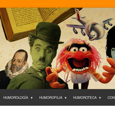
Pasar
al
contenido
principal
HUMOROLOGÍA
HUMOROFILIA
HUMOROTECA
CON
T
O
P