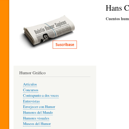
I
Hans C
Cuentos humo
T
E
R
Humor Gráfico
A
Artículos
Concursos
T
Contrapunto a dos voces
Entrevistas
Envejecer con Humor
Humores del Mundo
U
Humores visuales
Museos del Humor