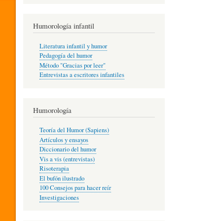
R
Humorología infantil
A
Literatura infantil y humor
Pedagogía del humor
Método "Gracias por leer"
I
Entrevistas a escritores infantiles
N
Humorología
Teoría del Humor (Sapiens)
F
Artículos y ensayos
Diccionario del humor
Vis a vis (entrevistas)
A
Risoterapia
El bufón ilustrado
100 Consejos para hacer reír
Investigaciones
N