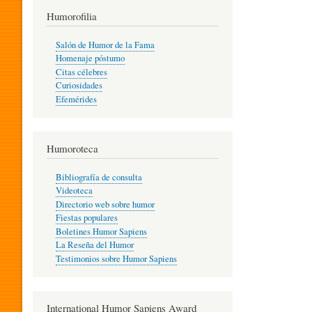
T
Humorofilia
Salón de Humor de la Fama
Homenaje póstumo
I
Citas célebres
Curiosidades
Efemérides
L
Humoroteca
Y
Bibliografía de consulta
Videoteca
H
Directorio web sobre humor
Fiestas populares
Boletines Humor Sapiens
U
La Reseña del Humor
Testimonios sobre Humor Sapiens
M
International Humor Sapiens Award