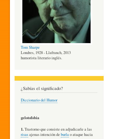
O
G
Tom Sharpe
Í
Londres, 1928 - Llafranch, 2013
humorista literario inglés.
A
¿Sabías el significado?
D
Diccionario del Humor
E
gelotofobia
1.
Trastorno que consiste en adjudicarle a las
L
risas
ajenas intención de
burla
o ataque hacia