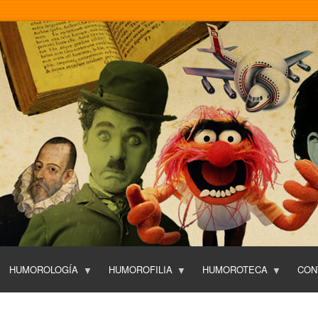
Pasar
al
contenido
principal
HUMOROLOGÍA
HUMOROFILIA
HUMOROTECA
CON
T
O
P