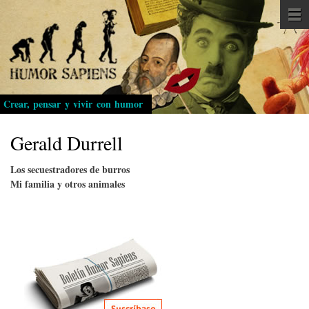
Pasar
al
contenido
principal
Crear, pensar y vivir con humor
Gerald Durrell
Los secuestradores de burros
Mi familia y otros animales