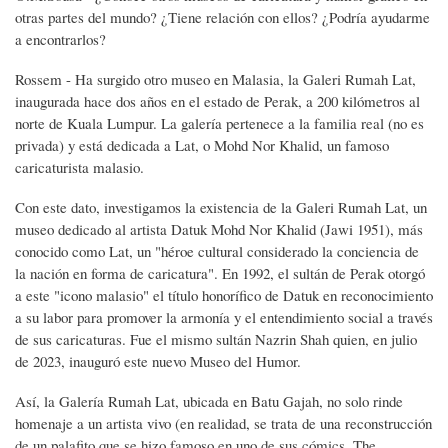
otras partes del mundo? ¿Tiene relación con ellos? ¿Podría ayudarme
a encontrarlos?
Rossem - Ha surgido otro museo en Malasia, la Galeri Rumah Lat,
inaugurada hace dos años en el estado de Perak, a 200 kilómetros al
norte de Kuala Lumpur. La galería pertenece a la familia real (no es
privada) y está dedicada a Lat, o Mohd Nor Khalid, un famoso
caricaturista malasio.
Con este dato, investigamos la existencia de la Galeri Rumah Lat, un
museo dedicado al artista Datuk Mohd Nor Khalid (Jawi 1951), más
conocido como Lat, un "héroe cultural considerado la conciencia de
la nación en forma de caricatura". En 1992, el sultán de Perak otorgó
a este "icono malasio" el título honorífico de Datuk en reconocimiento
a su labor para promover la armonía y el entendimiento social a través
de sus caricaturas. Fue el mismo sultán Nazrin Shah quien, en julio
de 2023, inauguró este nuevo Museo del Humor.
Así, la Galería Rumah Lat, ubicada en Batu Gajah, no solo rinde
homenaje a un artista vivo (en realidad, se trata de una reconstrucción
de un palafito que se hizo famoso en uno de sus cómics, The