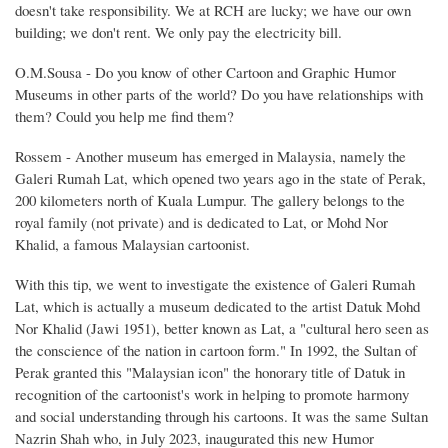
doesn't take responsibility. We at RCH are lucky; we have our own
building; we don't rent. We only pay the electricity bill.
O.M.Sousa - Do you know of other Cartoon and Graphic Humor
Museums in other parts of the world? Do you have relationships with
them? Could you help me find them?
Rossem - Another museum has emerged in Malaysia, namely the
Galeri Rumah Lat, which opened two years ago in the state of Perak,
200 kilometers north of Kuala Lumpur. The gallery belongs to the
royal family (not private) and is dedicated to Lat, or Mohd Nor
Khalid, a famous Malaysian cartoonist.
With this tip, we went to investigate the existence of Galeri Rumah
Lat, which is actually a museum dedicated to the artist Datuk Mohd
Nor Khalid (Jawi 1951), better known as Lat, a "cultural hero seen as
the conscience of the nation in cartoon form." In 1992, the Sultan of
Perak granted this "Malaysian icon" the honorary title of Datuk in
recognition of the cartoonist's work in helping to promote harmony
and social understanding through his cartoons. It was the same Sultan
Nazrin Shah who, in July 2023, inaugurated this new Humor