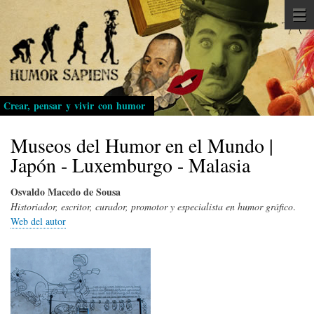
Pasar
al
contenido
principal
Crear, pensar y vivir con humor
Museos del Humor en el Mundo |
Japón - Luxemburgo - Malasia
Osvaldo Macedo de Sousa
Historiador, escritor, curador, promotor y especialista en humor gráfico
.
Web del autor