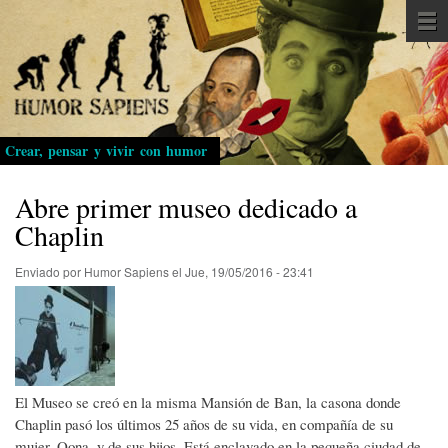
Pasar
al
contenido
principal
Crear, pensar y vivir con humor
Abre primer museo dedicado a
Chaplin
Enviado por
Humor Sapiens
el
Jue, 19/05/2016 - 23:41
El Museo se creó en la misma Mansión de Ban, la casona donde
Chaplin pasó los últimos 25 años de su vida, en compañía de su
mujer, Oona, y de sus hijos. Está enclavado en la pequeña ciudad de