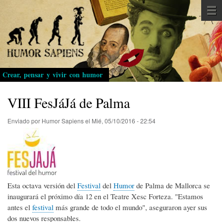
Pasar
al
contenido
principal
Crear, pensar y vivir con humor
VIII FesJáJá de Palma
Enviado por
Humor Sapiens
el
Mié, 05/10/2016 - 22:54
Esta octava versión del
Festival
del
Humor
de Palma de Mallorca se
inaugurará el próximo día 12 en el Teatre Xesc Forteza. "Estamos
antes el
festival
más grande de todo el mundo", aseguraron ayer sus
dos nuevos responsables.