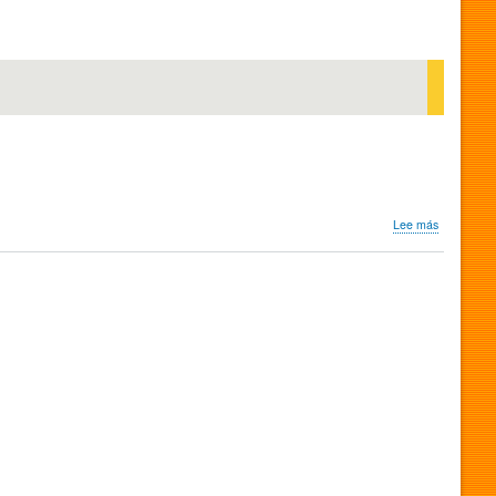
sobre
Lee más
Matrimoni
all'italiana