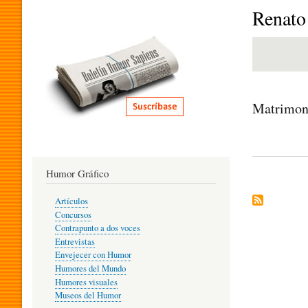
I
Renato
T
E
Matrimoni
R
Humor Gráfico
A
Artículos
Concursos
T
Contrapunto a dos voces
Entrevistas
Envejecer con Humor
Humores del Mundo
U
Humores visuales
Museos del Humor