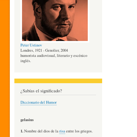
O
G
Peter Ustinov
Í
Londres, 1921 - Genolier, 2004
humorista audiovisual, literario y escénico
inglés.
A
D
¿Sabías el significado?
Diccionario del Humor
E
gelasius
L
1.
Nombre del dios de la
risa
entre los griegos.