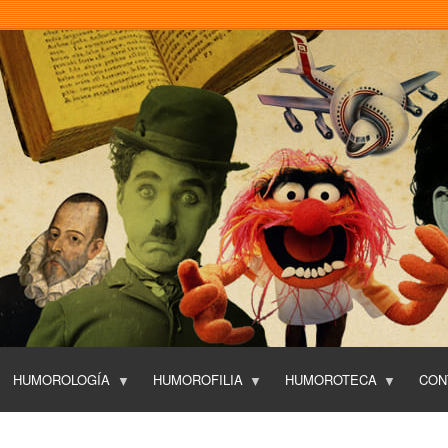
Pasar
al
contenido
principal
HUMOROLOGÍA
HUMOROFILIA
HUMOROTECA
CON
T
O
P