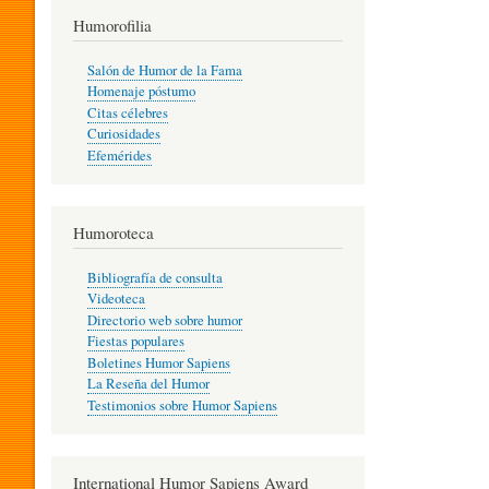
T
Humorofilia
Salón de Humor de la Fama
Homenaje póstumo
I
Citas célebres
Curiosidades
Efemérides
L
Humoroteca
Y
Bibliografía de consulta
Videoteca
H
Directorio web sobre humor
Fiestas populares
Boletines Humor Sapiens
U
La Reseña del Humor
Testimonios sobre Humor Sapiens
M
International Humor Sapiens Award