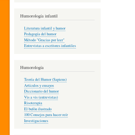
R
Humorología infantil
A
Literatura infantil y humor
Pedagogía del humor
Método "Gracias por leer"
I
Entrevistas a escritores infantiles
N
Humorología
Teoría del Humor (Sapiens)
F
Artículos y ensayos
Diccionario del humor
Vis a vis (entrevistas)
A
Risoterapia
El bufón ilustrado
100 Consejos para hacer reír
Investigaciones
N