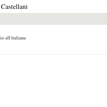
E
P
E
 Castellani
O
I
L
R
N
Í
o all'italiana
Í
I
C
A
Ó
U
D
N
L
E
Y
A