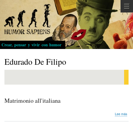
Pasar
al
contenido
principal
Crear, pensar y vivir con humor
Edurado De Filipo
Matrimonio all'italiana
sob
Lee más
Mat
all'i