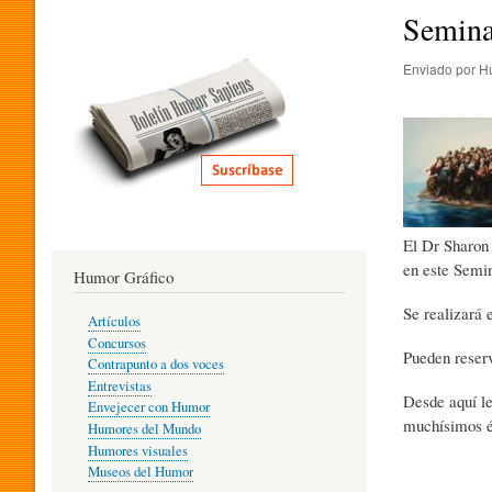
I
Semina
Enviado por
H
T
E
R
El Dr Sharon 
en este Semin
Humor Gráfico
A
Se realizará
Artículos
Concursos
Pueden reser
T
Contrapunto a dos voces
Entrevistas
Desde aquí le
Envejecer con Humor
muchísimos éx
Humores del Mundo
U
Humores visuales
Museos del Humor