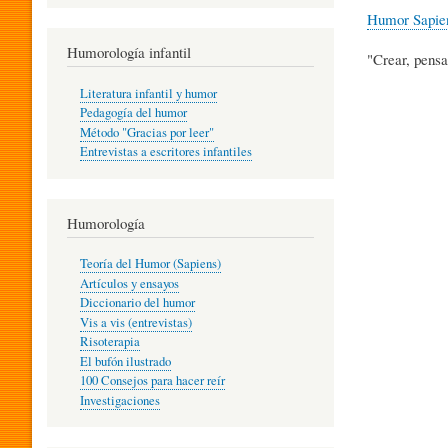
R
Humor Sapie
Humorología infantil
"Crear, pensa
A
Literatura infantil y humor
Pedagogía del humor
Método "Gracias por leer"
I
Entrevistas a escritores infantiles
N
Humorología
Teoría del Humor (Sapiens)
F
Artículos y ensayos
Diccionario del humor
Vis a vis (entrevistas)
A
Risoterapia
El bufón ilustrado
100 Consejos para hacer reír
Investigaciones
N