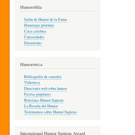
T
Humorofilia
Salón de Humor de la Fama
Homenaje póstumo
I
Citas célebres
Curiosidades
Efemérides
L
Humoroteca
Y
Bibliografía de consulta
Videoteca
H
Directorio web sobre humor
Fiestas populares
Boletines Humor Sapiens
U
La Reseña del Humor
Testimonios sobre Humor Sapiens
M
International Humor Sapiens Award