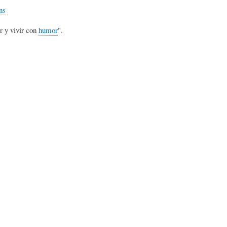
L
A
S
ns
r y vivir con
humor
".
H
C
D
U
T
E
M
U
H
O
A
U
R
L
M
(
I
O