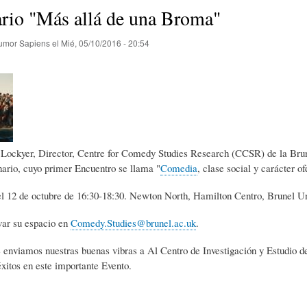
E
P
E
rio "Más allá de una Broma"
umor Sapiens
el
Mié, 05/10/2016 - 20:54
O
I
L
R
N
Í
Í
I
C
Lockyer, Director, Centre for Comedy Studies Research (CCSR) de la Brunel
ario, cuyo primer Encuentro se llama "
Comedia
, clase social y carácter of
A
Ó
U
 el 12 de octubre de 16:30-18:30. Newton North, Hamilton Centro, Brunel 
var su espacio en
Comedy.Studies@brunel.ac.uk
.
D
N
L
 enviamos nuestras buenas vibras a Al Centro de Investigación y Estudio d
itos en este importante Evento.
E
Y
A