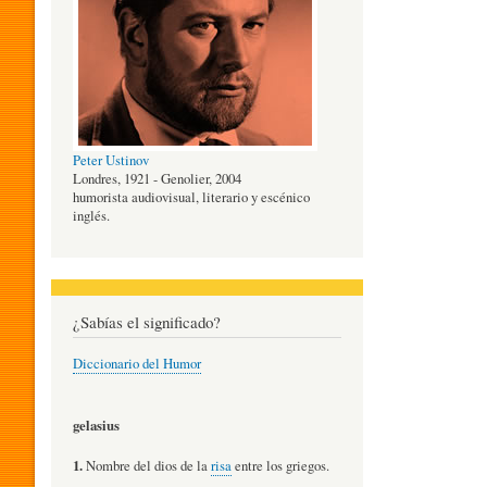
O
G
Peter Ustinov
Í
Londres, 1921 - Genolier, 2004
humorista audiovisual, literario y escénico
inglés.
A
D
¿Sabías el significado?
Diccionario del Humor
E
gelasius
L
1.
Nombre del dios de la
risa
entre los griegos.