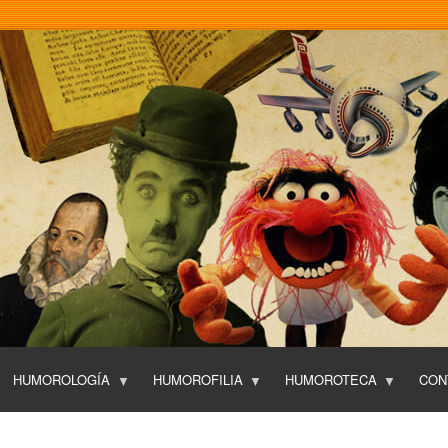
Pasar
al
contenido
principal
HUMOROLOGÍA
HUMOROFILIA
HUMOROTECA
CON
T
O
P