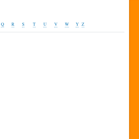
Q
R
S
T
U
V
W
Y
Z