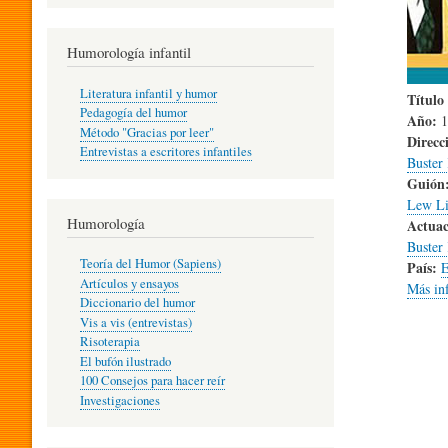
R
Humorología infantil
A
Literatura infantil y humor
Título 
Pedagogía del humor
Año:
1
Método "Gracias por leer"
Direcc
I
Entrevistas a escritores infantiles
Buster
Guión
Lew Li
N
Humorología
Actuac
Buster
Teoría del Humor (Sapiens)
País:
E
F
Artículos y ensayos
Más in
Diccionario del humor
Vis a vis (entrevistas)
A
Risoterapia
El bufón ilustrado
100 Consejos para hacer reír
Investigaciones
N