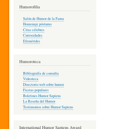
T
Humorofilia
Salón de Humor de la Fama
Homenaje póstumo
I
Citas célebres
Curiosidades
Efemérides
L
Humoroteca
Y
Bibliografía de consulta
Videoteca
H
Directorio web sobre humor
Fiestas populares
Boletines Humor Sapiens
U
La Reseña del Humor
Testimonios sobre Humor Sapiens
M
International Humor Sapiens Award