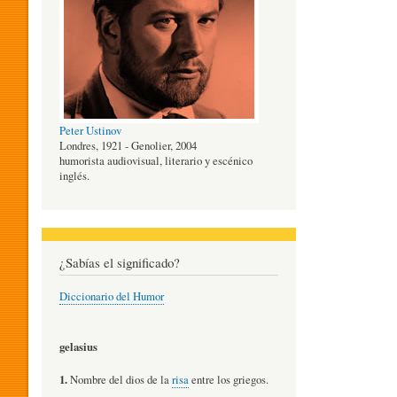
O
G
Peter Ustinov
Í
Londres, 1921 - Genolier, 2004
humorista audiovisual, literario y escénico
inglés.
A
D
¿Sabías el significado?
Diccionario del Humor
E
gelasius
L
1.
Nombre del dios de la
risa
entre los griegos.