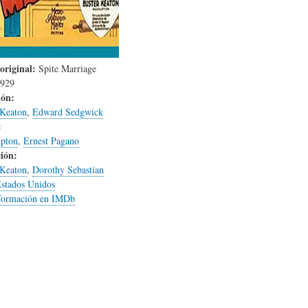
L
A
S
H
C
D
original:
Spite Marriage
929
ión:
U
T
E
 Keaton
,
Edward Sedgwick
:
pton
,
Ernest Pagano
M
U
H
ión:
 Keaton
,
Dorothy Sebastian
stados Unidos
O
A
U
formación en IMDb
R
L
M
(
I
O