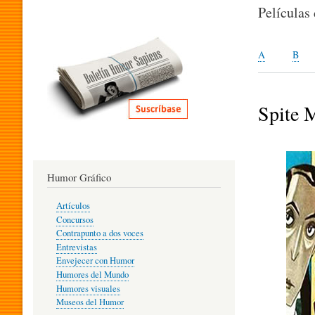
I
Películas
T
A
B
E
Spite 
R
Humor Gráfico
A
Artículos
Concursos
T
Contrapunto a dos voces
Entrevistas
Envejecer con Humor
Humores del Mundo
U
Humores visuales
Museos del Humor