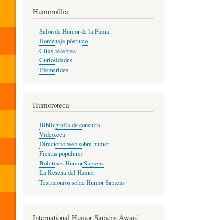
T
Humorofilia
Salón de Humor de la Fama
Homenaje póstumo
I
Citas célebres
Curiosidades
Efemérides
L
Humoroteca
Y
Bibliografía de consulta
Videoteca
H
Directorio web sobre humor
Fiestas populares
Boletines Humor Sapiens
U
La Reseña del Humor
Testimonios sobre Humor Sapiens
M
International Humor Sapiens Award