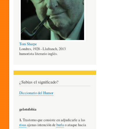
O
G
Tom Sharpe
Í
Londres, 1928 - Llafranch, 2013
humorista literario inglés.
A
¿Sabías el significado?
D
Diccionario del Humor
E
gelotofobia
1.
Trastorno que consiste en adjudicarle a las
L
risas
ajenas intención de
burla
o ataque hacia