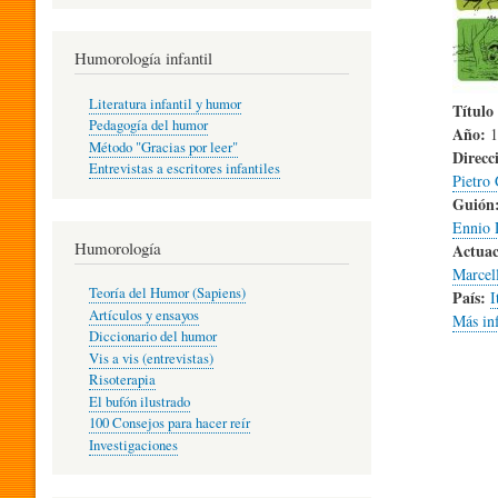
R
Humorología infantil
A
Literatura infantil y humor
Título 
Pedagogía del humor
Año:
1
Método "Gracias por leer"
Direcc
I
Entrevistas a escritores infantiles
Pietro
Guión
Ennio 
N
Humorología
Actuac
Marcel
Teoría del Humor (Sapiens)
País:
I
F
Artículos y ensayos
Más in
Diccionario del humor
Vis a vis (entrevistas)
A
Risoterapia
El bufón ilustrado
100 Consejos para hacer reír
Investigaciones
N