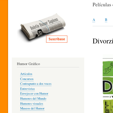
I
Películas
T
A
B
E
Divorzi
R
Humor Gráfico
A
Artículos
Concursos
T
Contrapunto a dos voces
Entrevistas
Envejecer con Humor
Humores del Mundo
U
Humores visuales
Museos del Humor