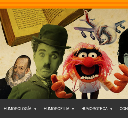
Pasar
al
contenido
principal
HUMOROLOGÍA
HUMOROFILIA
HUMOROTECA
CON
T
O
P