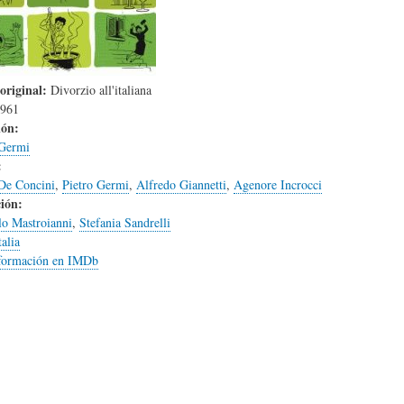
L
A
S
H
C
D
original:
Divorzio all'italiana
961
ión:
U
T
E
 Germi
:
De Concini
,
Pietro Germi
,
Alfredo Giannetti
,
Agenore Incrocci
M
U
H
ión:
lo Mastroianni
,
Stefania Sandrelli
talia
O
A
U
formación en IMDb
R
L
M
(
I
O