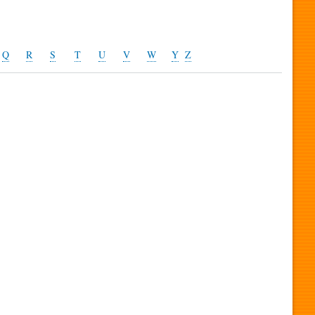
Q
R
S
T
U
V
W
Y
Z