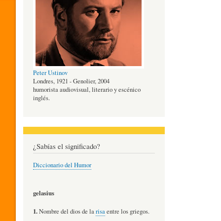
O
G
Peter Ustinov
Í
Londres, 1921 - Genolier, 2004
humorista audiovisual, literario y escénico
inglés.
A
D
¿Sabías el significado?
Diccionario del Humor
E
gelasius
L
1.
Nombre del dios de la
risa
entre los griegos.