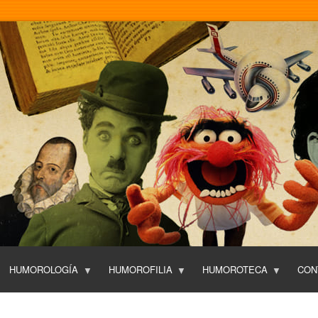
Pasar
al
contenido
principal
HUMOROLOGÍA
HUMOROFILIA
HUMOROTECA
CON
T
O
P