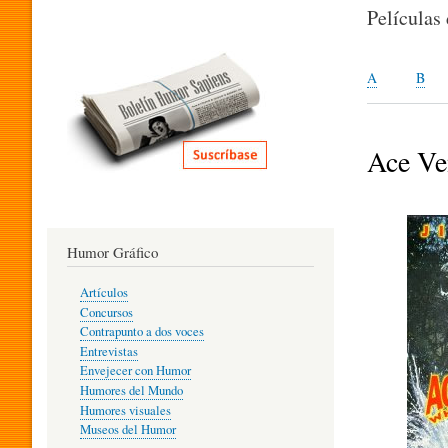
I
Películas
T
A
B
E
Ace Ve
R
Humor Gráfico
A
Artículos
Concursos
T
Contrapunto a dos voces
Entrevistas
Envejecer con Humor
Humores del Mundo
U
Humores visuales
Museos del Humor