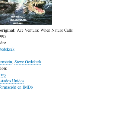
L
A
S
H
C
D
original:
Ace Ventura: When Nature Calls
995
ión:
U
T
E
Oedekerk
:
rnstein
,
Steve Oedekerk
M
U
H
ión:
rrey
stados Unidos
O
A
U
formación en IMDb
R
L
M
(
I
O