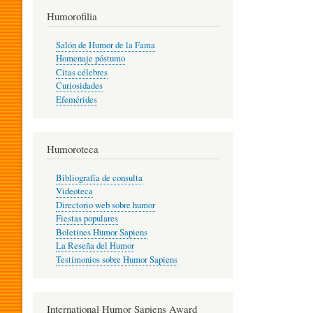
T
Humorofilia
Salón de Humor de la Fama
Homenaje póstumo
I
Citas célebres
Curiosidades
Efemérides
L
Humoroteca
Y
Bibliografía de consulta
Videoteca
H
Directorio web sobre humor
Fiestas populares
Boletines Humor Sapiens
U
La Reseña del Humor
Testimonios sobre Humor Sapiens
M
International Humor Sapiens Award