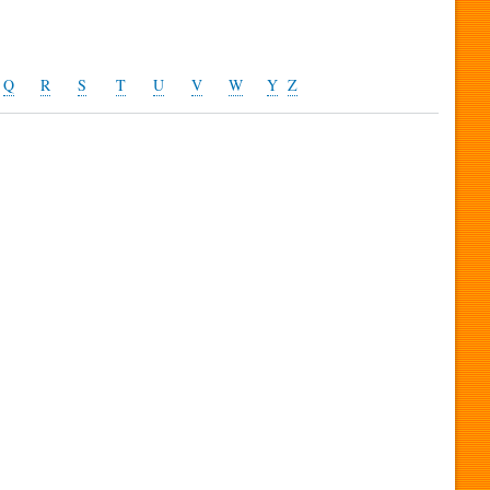
Q
R
S
T
U
V
W
Y
Z