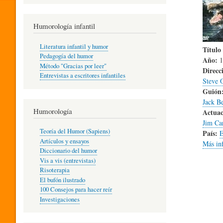
R
Humorología infantil
A
Literatura infantil y humor
Título 
Pedagogía del humor
Año:
1
Método "Gracias por leer"
Direcc
I
Entrevistas a escritores infantiles
Steve 
Guión
Jack Be
N
Humorología
Actuac
Jim Ca
Teoría del Humor (Sapiens)
País:
E
F
Artículos y ensayos
Más in
Diccionario del humor
Vis a vis (entrevistas)
A
Risoterapia
El bufón ilustrado
100 Consejos para hacer reír
Investigaciones
N