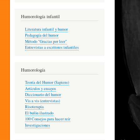
R
Humorología infantil
A
Literatura infantil y humor
Pedagogía del humor
Método "Gracias por leer"
I
Entrevistas a escritores infantiles
N
Humorología
Teoría del Humor (Sapiens)
F
Artículos y ensayos
Diccionario del humor
Vis a vis (entrevistas)
A
Risoterapia
El bufón ilustrado
100 Consejos para hacer reír
Investigaciones
N