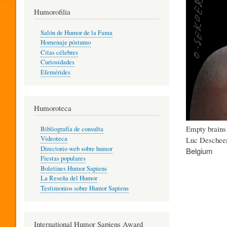
T
Humorofilia
Salón de Humor de la Fama
Homenaje póstumo
I
Citas célebres
Curiosidades
Efemérides
L
Humoroteca
Y
Empty brains
Bibliografía de consulta
Videoteca
Luc Deschee
H
Directorio web sobre humor
Belgium
Fiestas populares
Boletines Humor Sapiens
U
La Reseña del Humor
Testimonios sobre Humor Sapiens
M
International Humor Sapiens Award