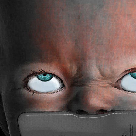
L
A
S
H
C
D
U
T
E
M
U
H
O
A
U
R
L
M
(
I
O