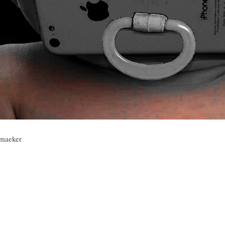
S
D
R
A
A
B
P
D
I
I
S
B
maeker
E
A
L
N
L
I
S
Ó
O