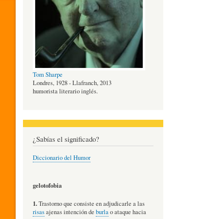
O
G
Tom Sharpe
Í
Londres, 1928 - Llafranch, 2013
humorista literario inglés.
A
¿Sabías el significado?
D
Diccionario del Humor
E
gelotofobia
1.
Trastorno que consiste en adjudicarle a las
L
risas
ajenas intención de
burla
o ataque hacia