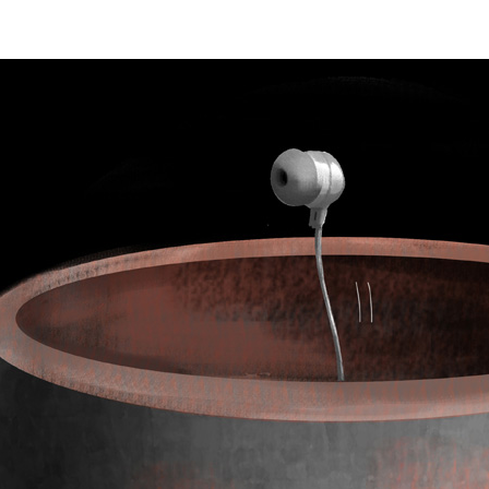
E
P
E
O
I
L
R
N
Í
Í
I
C
A
Ó
U
D
N
L
E
Y
A