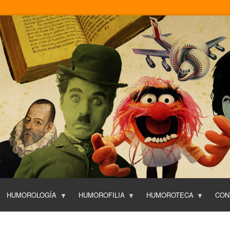
Pasar
al
contenido
principal
HUMOROLOGÍA
HUMOROFILIA
HUMOROTECA
CON
T
O
P