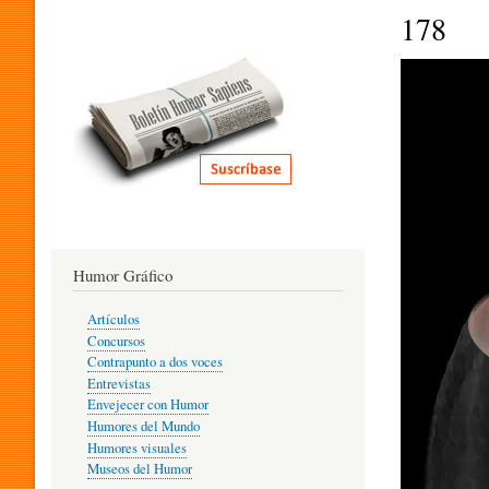
I
178
T
E
R
Humor Gráfico
A
Artículos
Concursos
T
Contrapunto a dos voces
Entrevistas
Envejecer con Humor
Humores del Mundo
U
Humores visuales
Museos del Humor