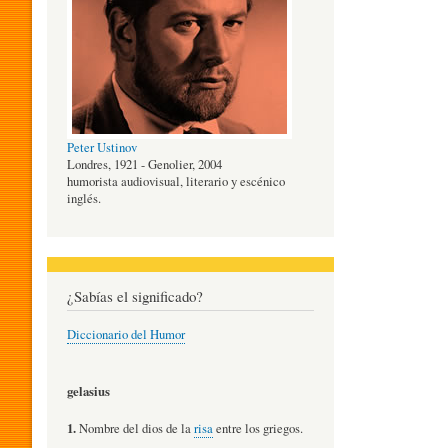
O
G
Peter Ustinov
Í
Londres, 1921 - Genolier, 2004
humorista audiovisual, literario y escénico
inglés.
A
D
¿Sabías el significado?
Diccionario del Humor
E
gelasius
L
1.
Nombre del dios de la
risa
entre los griegos.