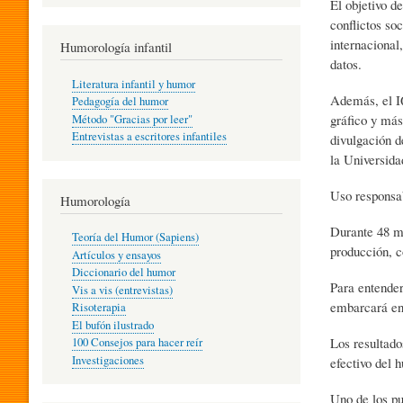
El objetivo d
R
conflictos so
internacional
Humorología infantil
datos.
A
Literatura infantil y humor
Además, el IQ
Pedagogía del humor
gráfico y más
Método "Gracias por leer"
I
Entrevistas a escritores infantiles
divulgación d
la Universida
N
Uso responsa
Humorología
Durante 48 me
Teoría del Humor (Sapiens)
F
producción, c
Artículos y ensayos
Diccionario del humor
Para entender
Vis a vis (entrevistas)
A
embarcará en 
Risoterapia
El bufón ilustrado
Los resultado
100 Consejos para hacer reír
Investigaciones
efectivo del 
N
Uno de los pu