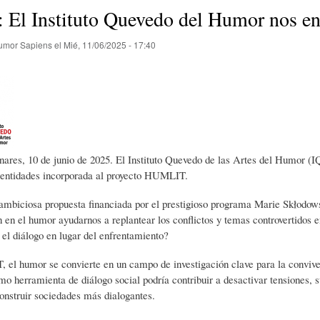
E
P
E
 El Instituto Quevedo del Humor nos env
umor Sapiens
el
Mié, 11/06/2025 - 17:40
O
I
L
R
N
Í
Í
I
C
nares, 10 de junio de 2025. El Instituto Quevedo de las Artes del Humor 
s entidades incorporada al proyecto HUMLIT.
A
Ó
U
ambiciosa propuesta financiada por el prestigioso programa Marie Skłodow
n en el humor ayudarnos a replantear los conflictos y temas controvertidos 
el diálogo en lugar del enfrentamiento?
D
N
L
el humor se convierte en un campo de investigación clave para la convive
o herramienta de diálogo social podría contribuir a desactivar tensiones, 
E
Y
A
construir sociedades más dialogantes.