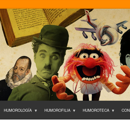
Pasar
al
contenido
principal
HUMOROLOGÍA
HUMOROFILIA
HUMOROTECA
CON
T
O
P