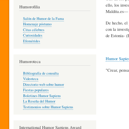
ello, los inv
T
Humorofilia
Maldita.es— 
Salón de Humor de la Fama
De hecho, el 
Homenaje póstumo
I
con la inves
Citas célebres
de Estonia- (
Curiosidades
Efemérides
L
Humor Sapie
Humoroteca
Y
"Crear, pensa
Bibliografía de consulta
Videoteca
H
Directorio web sobre humor
Fiestas populares
Boletines Humor Sapiens
U
La Reseña del Humor
Testimonios sobre Humor Sapiens
M
International Humor Sapiens Award