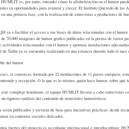
e HUMLIT es, por tanto, entender cómo la alfabetización en el humor puede 
L
A
S
ciales en oportunidades para avanzar y crecer. El Instituto Quevedo de las
, en una primera fase, con la realización de entrevistas a productores de hum
H
C
D
H va a facilitar el acceso a sus bases de datos relacionadas con el humor
 de 70.000 imágenes de humor gráfico publicadas en la prensa de varios pa
U
T
E
e actividades relacionadas con el humor y aportará instalaciones adecuadas
d de Tallin ya se encuentra realizando en una estancia durante todo el mes 
M
U
H
ble del humor
ses, el consorcio, formado por 22 instituciones de 11 países europeos, est
O
A
U
ontenido y recepción. O lo que es lo mismo: quién hace humor, sobre qué te
 este complejo fenómeno, el equipo HUMLIT llevará a cabo entrevistas con
R
L
M
un riguroso análisis del contenido de materiales humorísticos.
s serán publicados y servirán de base para iniciativas prácticas: desde rec
humor en contextos sociales delicados.
(
I
O
ntos fuertes del proyecto es su enfoque internacional e interdisciplinar. 