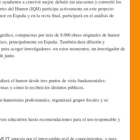
ayudarnos a convivir mejor, debatir sin atacarnos y convertir los
 Artes del Humor (IQH) participa activamente en este proyecto
or en España y en la recta final, participará en el análisis de
 gráfico, compuestas por más de 8.000 obras originales de humor
íses, principalmente en España. También dará difusión y
 para acoger investigadores -en estos momentos, un investigador de
de junio.
udiará el humor desde tres puntos de vista fundamentales:
mas y cómo lo reciben los distintos públicos.
 humoristas profesionales, organizará grupos focales y se
ursos educativos hasta recomendaciones para el uso responsable y
HUMLIT apuesta por el intercambio real de conocimientos, y para