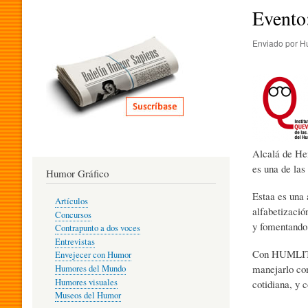
I
Evento:
Enviado por
H
T
E
R
Alcalá de He
es una de la
Humor Gráfico
A
Estaa es una 
Artículos
alfabetizació
Concursos
y fomentando 
T
Contrapunto a dos voces
Entrevistas
Con HUMLIT, 
Envejecer con Humor
manejarlo com
Humores del Mundo
U
Humores visuales
cotidiana, y 
Museos del Humor