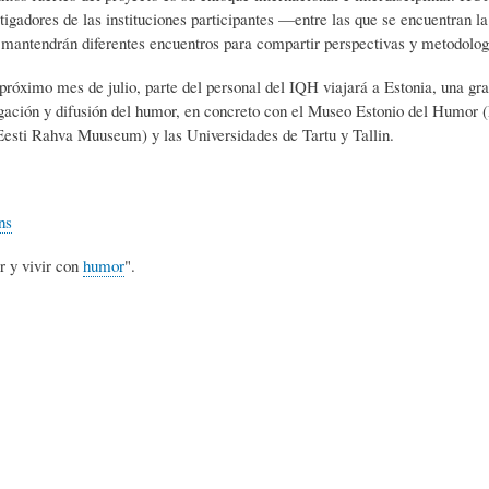
estigadores de las instituciones participantes —entre las que se encuentran
S
D
R
mantendrán diferentes encuentros para compartir perspectivas y metodolog
próximo mes de julio, parte del personal del IQH viajará a Estonia, una gra
A
A
B
tigación y difusión del humor, en concreto con el Museo Estonio del Humo
Eesti Rahva Muuseum) y las Universidades de Tartu y Tallin.
P
D
I
ns
I
S
B
r y vivir con
humor
".
E
A
L
N
L
I
S
Ó
O