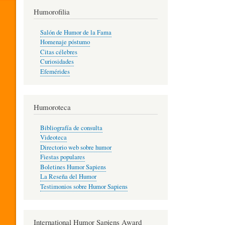
T
Humorofilia
Salón de Humor de la Fama
Homenaje póstumo
I
Citas célebres
Curiosidades
Efemérides
L
Humoroteca
Y
Bibliografía de consulta
Videoteca
H
Directorio web sobre humor
Fiestas populares
Boletines Humor Sapiens
U
La Reseña del Humor
Testimonios sobre Humor Sapiens
M
International Humor Sapiens Award