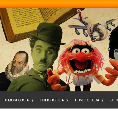
Pasar
al
contenido
principal
HUMOROLOGÍA
HUMOROFILIA
HUMOROTECA
CON
T
O
P