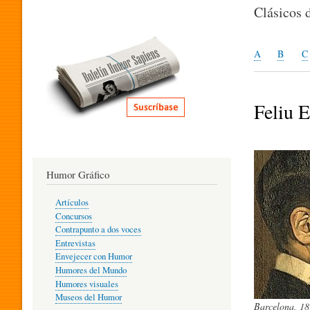
I
Clásicos 
T
A
B
C
E
Feliu E
R
Humor Gráfico
A
Artículos
Concursos
T
Contrapunto a dos voces
Entrevistas
Envejecer con Humor
Humores del Mundo
U
Humores visuales
Museos del Humor
Barcelona, 18