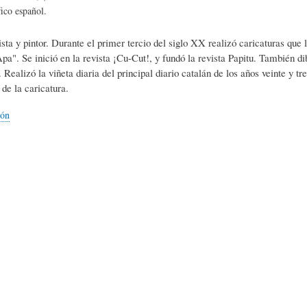
L
A
S
ico español.
ista y pintor. Durante el primer tercio del siglo XX realizó caricaturas que 
H
C
D
a". Se inició en la revista ¡Cu-Cut!, y fundó la revista Papitu. También di
Realizó la viñeta diaria del principal diario catalán de los años veinte y tr
 de la caricatura.
U
T
E
ión
M
U
H
O
A
U
R
L
M
(
I
O