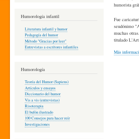
R
humorista gráf
Humorología infantil
Fue caricatur
A
seudónimo "Ap
Literatura infantil y humor
muchas otras. 
Pedagogía del humor
titulado L'Art
Método "Gracias por leer"
I
Entrevistas a escritores infantiles
Más informac
N
Humorología
Teoría del Humor (Sapiens)
F
Artículos y ensayos
Diccionario del humor
Vis a vis (entrevistas)
A
Risoterapia
El bufón ilustrado
100 Consejos para hacer reír
Investigaciones
N