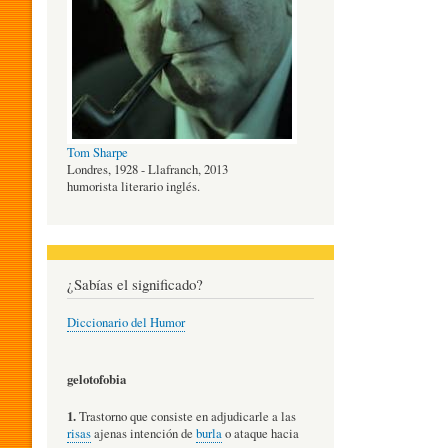
O
G
Tom Sharpe
Í
Londres, 1928 - Llafranch, 2013
humorista literario inglés.
A
¿Sabías el significado?
D
Diccionario del Humor
E
gelotofobia
1.
Trastorno que consiste en adjudicarle a las
L
risas
ajenas intención de
burla
o ataque hacia